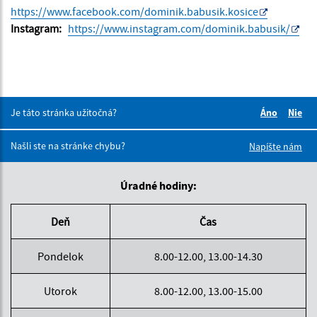
https://www.facebook.com/dominik.babusik.kosice
Instagram:
https://www.instagram.com/dominik.babusik/
Je táto stránka užitočná?
Áno
Nie
Boli tieto 
Boli 
Našli ste na stránke chybu?
Napíšte nám
Úradné hodiny:
Deň
Čas
Pondelok
8.00-12.00, 13.00-14.30
Utorok
8.00-12.00, 13.00-15.00