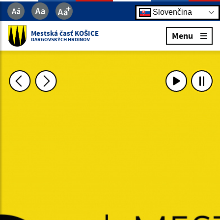
Slovenčina
Mestská časť KOŠICE
Menu
DARGOVSKÝCH HRDINOV