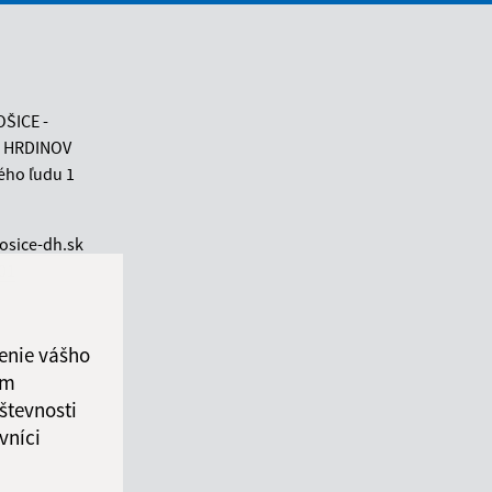
OŠICE -
 HRDINOV
ého ľudu 1
osice-dh.sk
 01
enie vášho
ám
števnosti
vníci