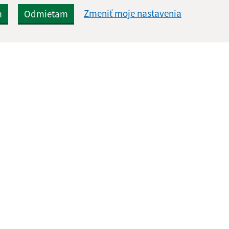
Zmeniť moje nastavenia
m
Odmietam
Rýchle odkazy:
Aktualiz
nku
Úradná tabuľa
07.08.2026 
Aktuality