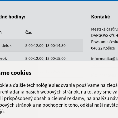
dné hodiny:
Kontakt:
Mestská časť K
ň
Čas
DARGOVSKÝCH
Povstania česk
ndelok
8.00-12.00, 13.00-14.30
040 22 Košice
orok
8.00-12.00, 13.00-15.00
informatika@k
+421 55 300 90
ame cookies
reda
8.00-12.00, 13.00-16.30
IČO: 00690988
rtok
8.00-12.00
okie a ďalšie technológie sledovania používame na zlepš
 prehliadania našich webových stránok, na to, aby sme v
atok
8.00-12.00
li prispôsobený obsah a cielené reklamy, na analýzu náv
bových stránok a na pochopenie toho, odkiaľ naši návšte
jú.