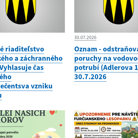
30.07.2026
é riaditeľstvo
Oznam - odstraňov
kého a záchranného
poruchy na vodov
 Vyhlasuje čas
potrubí (Adlerova 
ého
30.7.2026
ečentsva vzniku
u