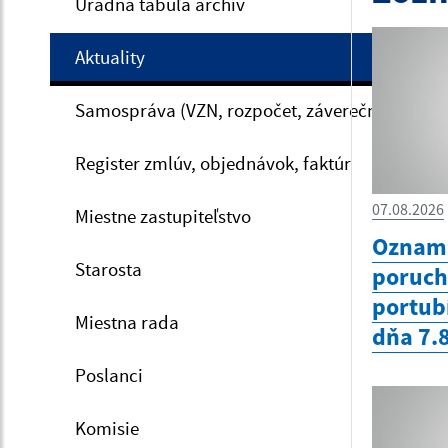
Úradná tabuľa archív
Aktuality
Samospráva (VZN, rozpočet, záverečný účet, V
Register zmlúv, objednávok, faktúr
07.08.2026
Miestne zastupiteľstvo
Oznam 
Starosta
poruc
portub
Miestna rada
dňa 7.
Poslanci
Komisie