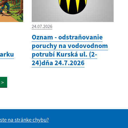
24.07.2026
Oznam - odstraňovanie
poruchy na vodovodnom
parku
potrubí Kurská ul. (2-
24)dňa 24.7.2026
>
 ste na stránke chybu?
vás užitočné?
e pre vás užitočné?