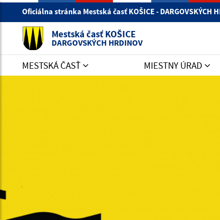
Oficiálna stránka Mestská časť KOŠICE - DARGOVSKÝCH
Mestská časť KOŠICE
DARGOVSKÝCH HRDINOV
MESTSKÁ ČASŤ
MIESTNY ÚRAD