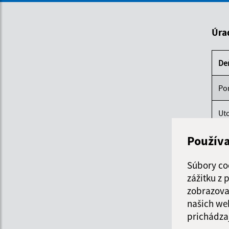
Úra
De
Po
Ut
Použív
St
Štv
Súbory co
zážitku z
Pi
zobrazova
našich we
prichádza