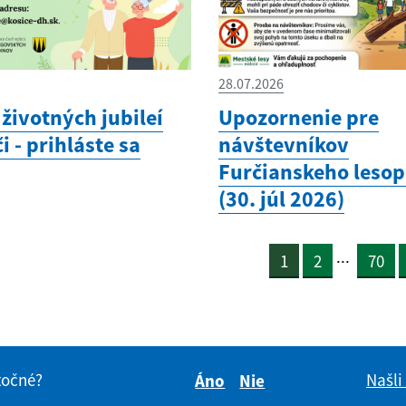
28.07.2026
životných jubileí
Upozornenie pre
i - prihláste sa
návštevníkov
Furčianskeho leso
(30. júl 2026)
...
1
2
70
itočné?
Našli
Áno
Nie
Boli tieto informácie pre 
Boli tieto informáci