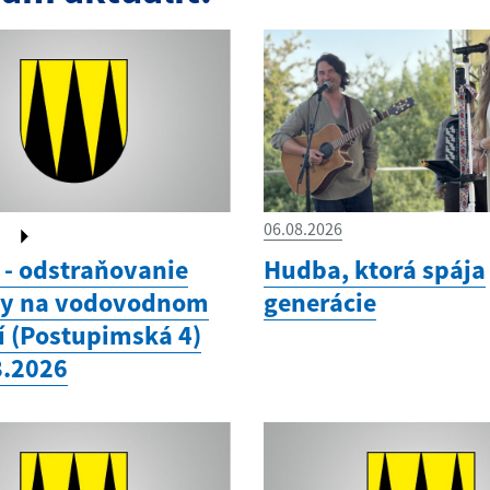
O)
06.08.2026
- odstraňovanie
Hudba, ktorá spája
hy na vodovodnom
generácie
í (Postupimská 4)
8.2026