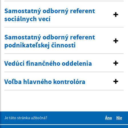
Samostatný odborný referent
sociálnych vecí
Samostatný odborný referent
podnikateľskej činnosti
Vedúci finančného oddelenia
Voľba hlavného kontrolóra
Je táto stránka užitočná?
Áno
Nie
Boli tieto 
Boli 