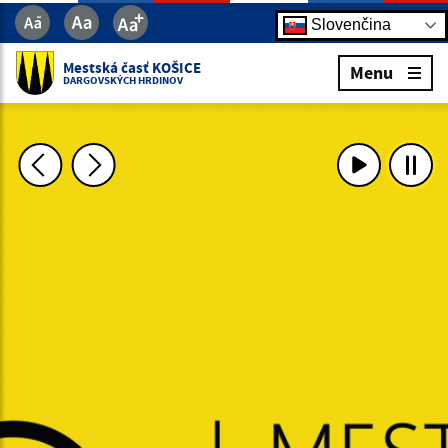
Slovenčina
Mestská časť KOŠICE
Menu
DARGOVSKÝCH HRDINOV