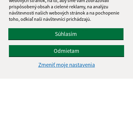
webových stránok, na to, aby sme vám zobrazovali
prispôsobený obsah a cielené reklamy, na analýzu
návštevnosti našich webových stránok a na pochopenie
toho, odkiaľ naši návštevníci prichádzajú.
Informácie o stránke:
Súhlasím
Vyhlásenie o prístupnosti
Autorské práva
Odmietam
Ochrana osobných údajov
Zmeniť moje nastavenia
Navigácia:
Vytlačiť aktuálnu stránku
Mapa stránok
Cookies
Rýchle odkazy:
Úradná tabuľa
Aktuality
Fotogaléria