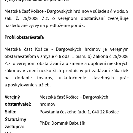
Mestská časť Košice - Dargovských hrdinov v súlade s § 9 ods. 9
zák. č. 25/2006 Z.z. o verejnom obstarávaní zverejňuje
nasledovné výzvy na predloženie ponúk:
Profil obstarávateľa
Mestská časť Košice - Dargovských hrdinov je verejným
obstarávateľom v zmysle § 6 ods. 1 písm. b) Zákona č.25/2006
Z.z. o verejnom obstarávaní a o zmene a doplnení niektorých
zákonov v znení neskorších predpisov pri zadávaní zákaziek
na dodanie tovarov, uskutočnenie stavebných prác
a poskytovanie služieb.
Verejný
Mestská časť Košice – Dargovských
obstarávateľ:
hrdinov
Sídlo:
Povstania českého ľudu 1, 040 22 Košice
Štatutárny
PhDr. Dominik Babušík
zástupca: