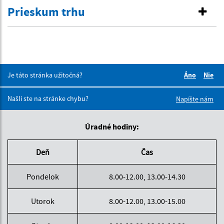
Prieskum trhu
Je táto stránka užitočná?
Áno
Nie
Boli tieto 
Boli 
Našli ste na stránke chybu?
Napíšte nám
Úradné hodiny:
Deň
Čas
Pondelok
8.00-12.00, 13.00-14.30
Utorok
8.00-12.00, 13.00-15.00