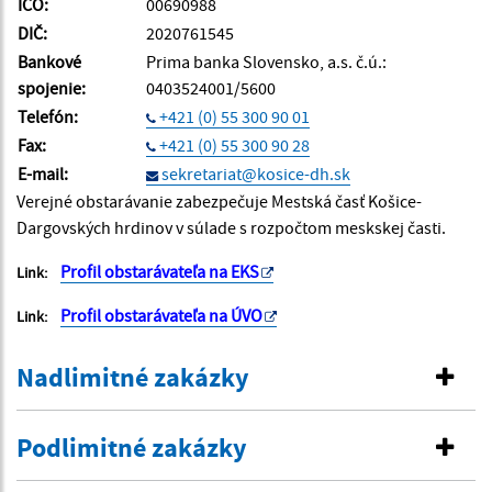
IČO:
00690988
DIČ:
2020761545
Bankové
Prima banka Slovensko, a.s. č.ú.:
spojenie:
0403524001/5600
Telefón:
+421 (0) 55 300 90 01
Fax:
+421 (0) 55 300 90 28
E-mail:
sekretariat@kosice-dh.sk
Verejné obstarávanie zabezpečuje Mestská časť Košice-
Dargovských hrdinov v súlade s rozpočtom meskskej časti.
Profil obstarávateľa na EKS
Link:
Profil obstarávateľa na ÚVO
Link:
Nadlimitné zakázky
Podlimitné zakázky