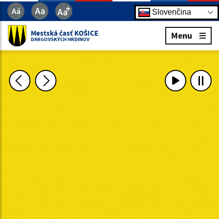
Slovenčina
Mestská časť KOŠICE
Menu
DARGOVSKÝCH HRDINOV