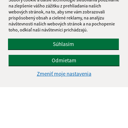
na zlepšenie vášho zážitku z prehliadania našich
webových stránok, na to, aby sme vám zobrazovali
prispôsobený obsah a cielené reklamy, na analýzu
návštevnosti našich webových stránok a na pochopenie
toho, odkiaľ naši návštevníci prichádzajú.
Súhlasím
Odmietam
Zmeniť moje nastavenia
Informácie o stránke:
Vyhlásenie o prístupnosti
Autorské práva
Ochrana osobných údajov
Navigácia:
Vytlačiť aktuálnu stránku