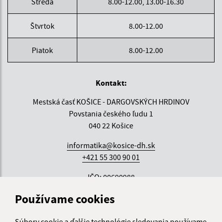
Streda
8.00-12.00, 13.00-16.30
Štvrtok
8.00-12.00
Piatok
8.00-12.00
Kontakt:
Mestská časť KOŠICE - DARGOVSKÝCH HRDINOV
Povstania českého ľudu 1
040 22 Košice
informatika@kosice-dh.sk
+421 55 300 90 01
IČO: 00690988
Používame cookies
Súbory cookie a ďalšie technológie sledovania používame