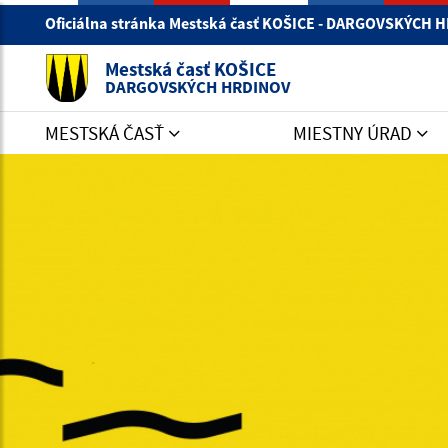
Oficiálna stránka Mestská časť KOŠICE - DARGOVSKÝCH
Mestská časť KOŠICE
DARGOVSKÝCH HRDINOV
MESTSKÁ ČASŤ
MIESTNY ÚRAD