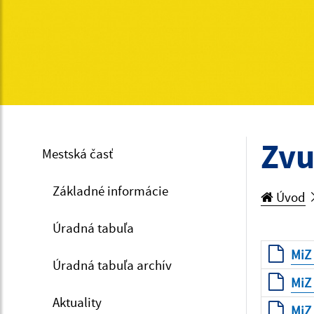
Zvu
Mestská časť
Základné informácie
Úvod
Úradná tabuľa
MiZ 
Úradná tabuľa archív
MiZ 
Aktuality
MiZ 