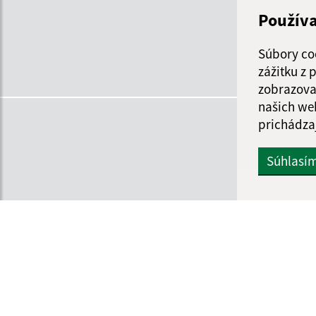
Použív
Pi
Súbory co
zážitku z
zobrazova
našich we
prichádza
Súhlasí