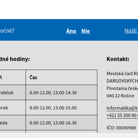
itočné?
Našli
Áno
Nie
Boli tieto informácie pre 
Boli tieto informáci
dné hodiny:
Kontakt:
Mestská časť K
ň
Čas
DARGOVSKÝCH
Povstania česk
ndelok
8.00-12.00, 13.00-14.30
040 22 Košice
orok
8.00-12.00, 13.00-15.00
informatika@k
+421 55 300 90
reda
8.00-12.00, 13.00-16.30
IČO: 00690988
rtok
8.00-12.00