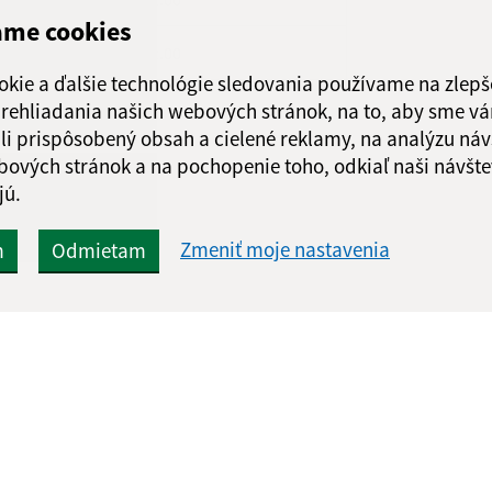
ame cookies
atok
8.00-12.00
okie a ďalšie technológie sledovania používame na zlepš
 prehliadania našich webových stránok, na to, aby sme v
li prispôsobený obsah a cielené reklamy, na analýzu náv
bových stránok a na pochopenie toho, odkiaľ naši návšte
jú.
Zmeniť moje nastavenia
m
Odmietam