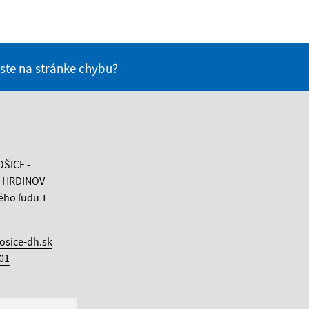
 ste na stránke chybu?
vás užitočné?
e pre vás užitočné?
OŠICE -
 HRDINOV
ého ľudu 1
osice-dh.sk
 01