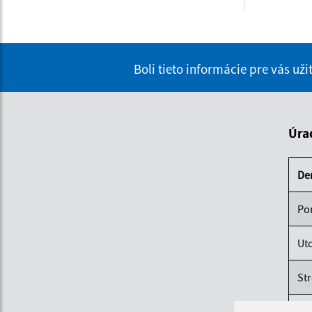
Boli tieto informácie pre vás už
Úra
De
Po
Ut
St
Štv