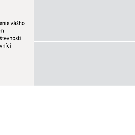
enie vášho
ám
števnosti
vníci