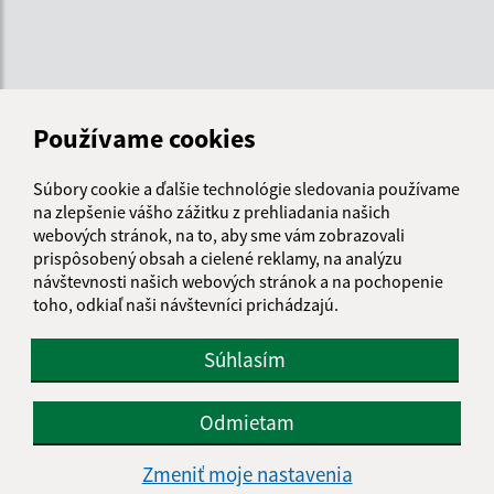
Používame cookies
Súbory cookie a ďalšie technológie sledovania používame
na zlepšenie vášho zážitku z prehliadania našich
webových stránok, na to, aby sme vám zobrazovali
prispôsobený obsah a cielené reklamy, na analýzu
Informácie o stránke:
návštevnosti našich webových stránok a na pochopenie
toho, odkiaľ naši návštevníci prichádzajú.
Vyhlásenie o prístupnosti
Autorské práva
Súhlasím
Ochrana osobných údajov
Navigácia:
Odmietam
Vytlačiť aktuálnu stránku
Mapa stránok
Zmeniť moje nastavenia