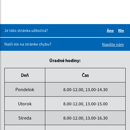
Je táto stránka užitočná?
Áno
Nie
Boli tieto 
Boli 
Našli ste na stránke chybu?
Napíšte nám
Úradné hodiny:
Deň
Čas
Pondelok
8.00-12.00, 13.00-14.30
Utorok
8.00-12.00, 13.00-15.00
Streda
8.00-12.00, 13.00-16.30