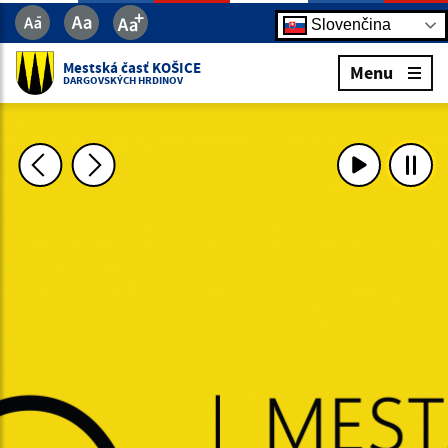
Slovenčina
Mestská časť KOŠICE
Menu
DARGOVSKÝCH HRDINOV