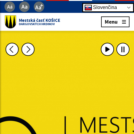
Slovenčina
Mestská časť KOŠICE
Menu
DARGOVSKÝCH HRDINOV