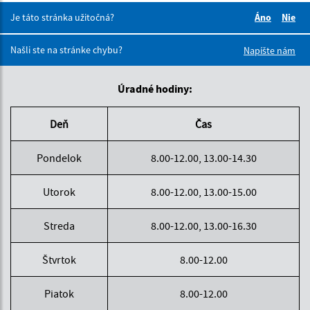
Je táto stránka užitočná?
Áno
Nie
Boli tieto 
Boli 
Našli ste na stránke chybu?
Napíšte nám
Úradné hodiny:
Deň
Čas
Pondelok
8.00-12.00, 13.00-14.30
Utorok
8.00-12.00, 13.00-15.00
Streda
8.00-12.00, 13.00-16.30
Štvrtok
8.00-12.00
Piatok
8.00-12.00