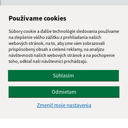
Používame cookies
Súbory cookie a ďalšie technológie sledovania používame
na zlepšenie vášho zážitku z prehliadania našich
webových stránok, na to, aby sme vám zobrazovali
Informácie o stránke:
prispôsobený obsah a cielené reklamy, na analýzu
návštevnosti našich webových stránok a na pochopenie
Vyhlásenie o prístupnosti
toho, odkiaľ naši návštevníci prichádzajú.
Autorské práva
Ochrana osobných údajov
Súhlasím
Navigácia:
Odmietam
Vytlačiť aktuálnu stránku
Mapa stránok
Zmeniť moje nastavenia
Cookies
Rýchle odkazy:
Úradná tabuľa