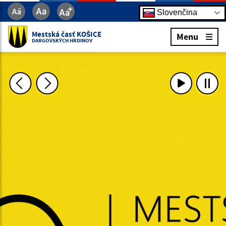
Slovenčina
Mestská časť KOŠICE
Menu
DARGOVSKÝCH HRDINOV