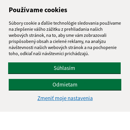
Používame cookies
Súbory cookie a ďalšie technológie sledovania používame
na zlepšenie vášho zážitku z prehliadania našich
webových stránok, na to, aby sme vám zobrazovali
Informácie o stránke:
prispôsobený obsah a cielené reklamy, na analýzu
Vyhlásenie o prístupnosti
návštevnosti našich webových stránok a na pochopenie
Autorské práva
toho, odkiaľ naši návštevníci prichádzajú.
Ochrana osobných údajov
Súhlasím
Navigácia:
Vytlačiť aktuálnu stránku
Odmietam
Mapa stránok
Cookies
Zmeniť moje nastavenia
Rýchle odkazy:
Úradná tabuľa
Aktuality