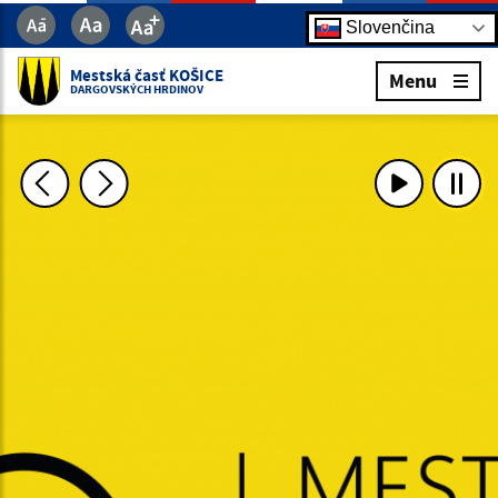
Slovenčina
Mestská časť KOŠICE
Menu
DARGOVSKÝCH HRDINOV