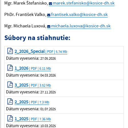
Mgr. Marek Štefanisko,
marek.stefanisko@kosice-dh.sk
PhDr. František Vaľko,
frantisek.valko@kosice-dh.sk
Mgr. Michaela Luxová,
michaela.luxova@kosice-dh.sk
Súbory na stiahnutie:
2_2026_Special
| PDF | 5.74 Mb
Dátum vyvesenia:
27.05.2026
1_2026
| PDF | 6.11 Mb
Dátum vyvesenia:
04.03.2026
3_2025
| PDF | 3.52 Mb
Dátum vyvesenia:
27.11.2025
2_2025
| PDF | 7.3 Mb
Dátum vyvesenia:
01.07.2025
1_2025
| PDF | 7.36 Mb
Dátum vyvesenia:
10.03.2025