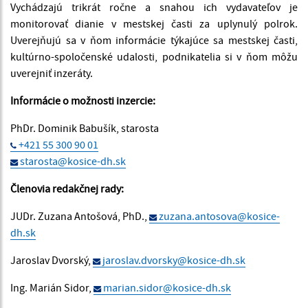
Vychádzajú trikrát ročne a snahou ich vydavateľov je
monitorovať dianie v mestskej časti za uplynulý polrok.
Uverejňujú sa v ňom informácie týkajúce sa mestskej časti,
kultúrno-spoločenské udalosti, podnikatelia si v ňom môžu
uverejniť inzeráty.
Informácie o možnosti inzercie:
PhDr. Dominik Babušík, starosta
+421 55 300 90 01
starosta@kosice-dh.sk
Členovia redakčnej rady:
JUDr. Zuzana Antošová, PhD.,
zuzana.antosova@kosice-
dh.sk
Jaroslav Dvorský,
jaroslav.dvorsky@kosice-dh.sk
Ing. Marián Sidor,
marian.sidor@kosice-dh.sk