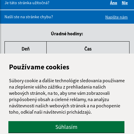
Je táto stránka užitočná?
Áno
Nie
Boli tieto 
Boli 
Našli ste na stránke chybu?
Napíšte nám
Úradné hodiny:
Deň
Čas
Pondelok
8.00-12.00, 13.00-14.30
Používame cookies
Utorok
8.00-12.00, 13.00-15.00
Súbory cookie a ďalšie technológie sledovania používame
na zlepšenie vášho zážitku z prehliadania našich
Streda
8.00-12.00, 13.00-16.30
webových stránok, na to, aby sme vám zobrazovali
prispôsobený obsah a cielené reklamy, na analýzu
návštevnosti našich webových stránok a na pochopenie
Štvrtok
8.00-12.00
toho, odkiaľ naši návštevníci prichádzajú.
Piatok
8.00-12.00
Súhlasím