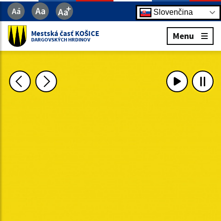
Slovenčina
Mestská časť KOŠICE
Menu
DARGOVSKÝCH HRDINOV