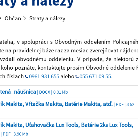
aty a nálezy
Občan
Straty a nálezy
vatelia, v spolupráci s Obvodným oddelením Policajn
e na pravidelnej báze raz za mesiac zverejňovať nájdené
ovzdali obvodnému oddeleniu. V prípade, že niektorú 
 koho poznáte, kontaktujte prosím Obvodné oddelenie 
ch číslach
0961 931 655
alebo
055 671 09 55
.
atená_náušnica
| DOCX | 0.01 Mb
ík Makita, Vŕtačka Makita, Batérie Makita, atď.
| PDF | 3.52
ík Makita, Uťahovačka Lux Tools, Batérie 2ks Lux Tools,
| PDF | 3.96 Mb