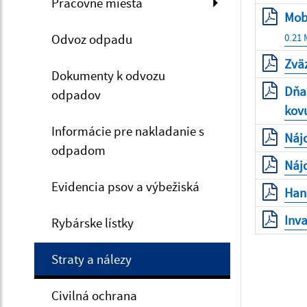
Pracovné miesta
Mobi
Odvoz odpadu
0.21
Zvä
Dokumenty k odvozu
Dňa 
odpadov
kovu
Informácie pre nakladanie s
Náj
odpadom
Náj
Evidencia psov a výbežiská
Hand
Inva
Rybárske lístky
Straty a nálezy
Civilná ochrana