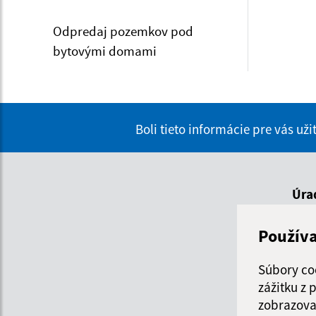
Odpredaj pozemkov pod
bytovými domami
Boli tieto informácie pre vás už
Úra
Použív
De
Súbory co
Po
zážitku z
zobrazova
Ut