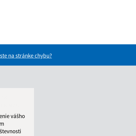
 ste na stránke chybu?
vás užitočné?
e pre vás užitočné?
OŠICE -
 HRDINOV
ého ľudu 1
enie vášho
ám
števnosti
osice-dh.sk