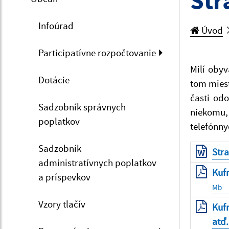
Str
Infoúrad
Úvod
Participatívne rozpočtovanie
Milí oby
Dotácie
tom miest
časti od
Sadzobník správnych
niekomu,
poplatkov
telefónny
Sadzobník
Str
administratívnych poplatkov
Kufr
a príspevkov
Mb
Vzory tlačív
Kufr
atď.