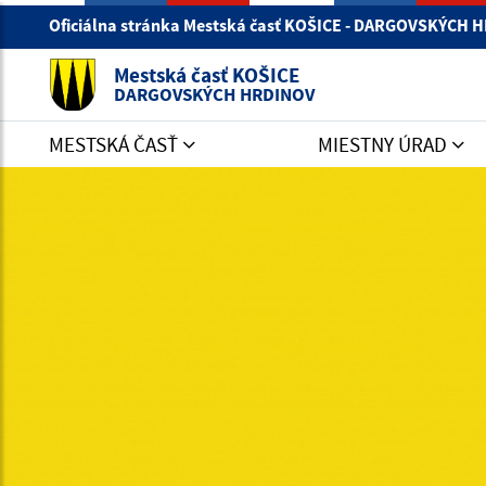
Oficiálna stránka Mestská časť KOŠICE - DARGOVSKÝCH
Mestská časť KOŠICE
DARGOVSKÝCH HRDINOV
MESTSKÁ ČASŤ
MIESTNY ÚRAD