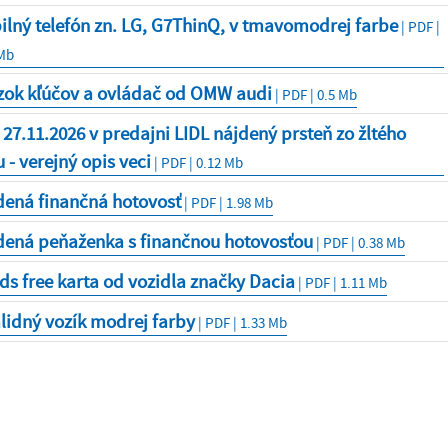
lný telefón zn. LG, G7ThinQ, v tmavomodrej farbe
| PDF |
 Mb
zok kľúčov a ovládač od OMW audi
| PDF | 0.5 Mb
27.11.2026 v predajni LIDL nájdený prsteň zo žltého
 - verejný opis veci
| PDF | 0.12 Mb
dená finančná hotovosť
| PDF | 1.98 Mb
dená peňaženka s finančnou hotovosťou
| PDF | 0.38 Mb
s free karta od vozidla značky Dacia
| PDF | 1.11 Mb
lidný vozík modrej farby
| PDF | 1.33 Mb