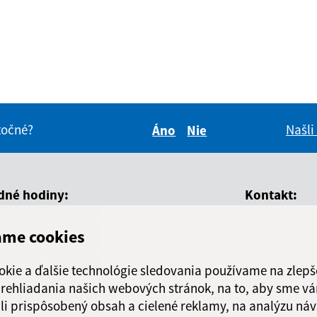
itočné?
Našli
Áno
Nie
Boli tieto informácie pre 
Boli tieto informáci
dné hodiny:
Kontakt:
Mestská časť K
ame cookies
ň
Čas
DARGOVSKÝCH
Povstania česk
okie a ďalšie technológie sledovania používame na zlepš
ndelok
8.00-12.00, 13.00-14.30
040 22 Košice
 prehliadania našich webových stránok, na to, aby sme v
li prispôsobený obsah a cielené reklamy, na analýzu náv
orok
8.00-12.00, 13.00-15.00
informatika@k