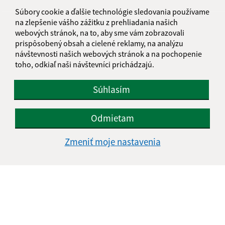
Súbory cookie a ďalšie technológie sledovania používame
na zlepšenie vášho zážitku z prehliadania našich
Informácie o stránke:
webových stránok, na to, aby sme vám zobrazovali
prispôsobený obsah a cielené reklamy, na analýzu
Vyhlásenie o prístupnosti
návštevnosti našich webových stránok a na pochopenie
Autorské práva
toho, odkiaľ naši návštevníci prichádzajú.
Ochrana osobných údajov
Navigácia:
Súhlasím
Vytlačiť aktuálnu stránku
Odmietam
Mapa stránok
Cookies
Zmeniť moje nastavenia
Rýchle odkazy:
Úradná tabuľa
Aktuality
Fotogaléria
Kontakty
Aktualizované: