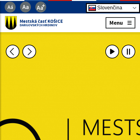
Slovenčina
Mestská časť KOŠICE
Menu
DARGOVSKÝCH HRDINOV