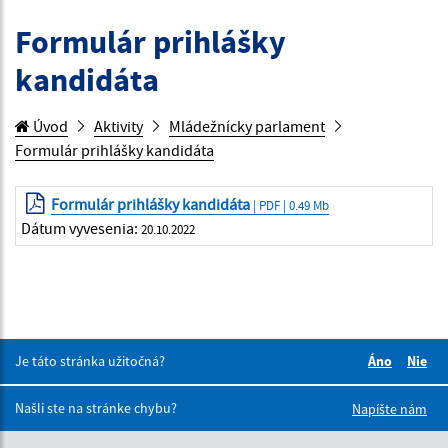
Formulár prihlášky
kandidáta
Úvod
Aktivity
Mládežnícky parlament
Formulár prihlášky kandidáta
Formulár prihlášky kandidáta
| PDF | 0.49 Mb
Dátum vyvesenia:
20.10.2022
Je táto stránka užitočná?
Áno
Nie
Boli tieto 
Boli 
Našli ste na stránke chybu?
Napíšte nám