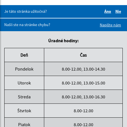
Je táto stránka užitočná?
Áno
Nie
Boli tieto 
Boli 
Našli ste na stránke chybu?
Napíšte nám
Úradné hodiny:
Deň
Čas
Pondelok
8.00-12.00, 13.00-14.30
Utorok
8.00-12.00, 13.00-15.00
Streda
8.00-12.00, 13.00-16.30
Štvrtok
8.00-12.00
Piatok
8.00-12.00