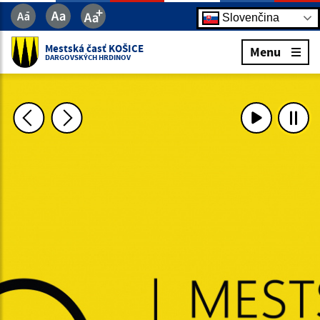
Slovenčina
Mestská časť KOŠICE
Menu
DARGOVSKÝCH HRDINOV