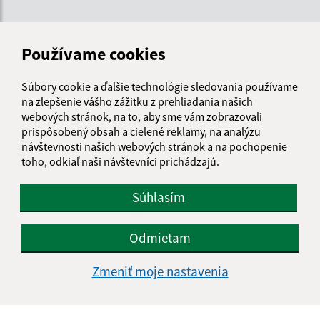
Používame cookies
Súbory cookie a ďalšie technológie sledovania používame
na zlepšenie vášho zážitku z prehliadania našich
webových stránok, na to, aby sme vám zobrazovali
Informácie o stránke:
prispôsobený obsah a cielené reklamy, na analýzu
návštevnosti našich webových stránok a na pochopenie
Vyhlásenie o prístupnosti
toho, odkiaľ naši návštevníci prichádzajú.
Autorské práva
Ochrana osobných údajov
Súhlasím
Navigácia:
Odmietam
Vytlačiť aktuálnu stránku
Mapa stránok
Zmeniť moje nastavenia
Cookies
Rýchle odkazy: