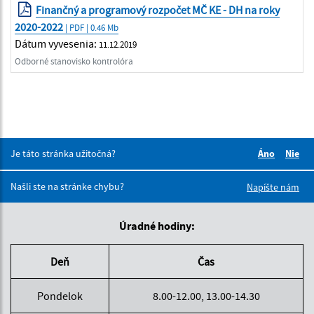
Finančný a programový rozpočet MČ KE - DH na roky
2020-2022
| PDF | 0.46 Mb
Dátum vyvesenia:
11.12.2019
Odborné stanovisko kontrolóra
Je táto stránka užitočná?
Áno
Nie
Boli tieto 
Boli 
Našli ste na stránke chybu?
Napíšte nám
Úradné hodiny:
Deň
Čas
Pondelok
8.00-12.00, 13.00-14.30