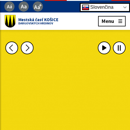
Slovenčina
Mestská časť KOŠICE
Menu
DARGOVSKÝCH HRDINOV