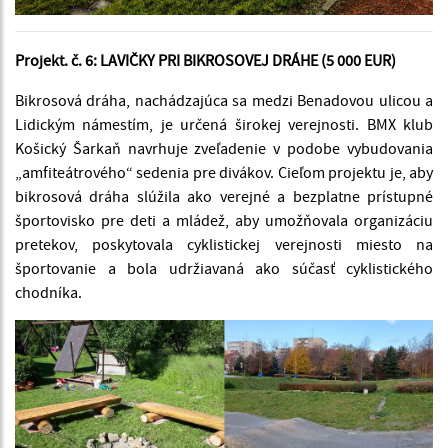
Projekt. č. 6: LAVIČKY PRI BIKROSOVEJ DRÁHE (5 000 EUR)
Bikrosová dráha, nachádzajúca sa medzi Benadovou ulicou a
Lidickým námestím, je určená širokej verejnosti. BMX klub
Košický Šarkaň navrhuje zveľadenie v podobe vybudovania
„amfiteátrového“ sedenia pre divákov. Cieľom projektu je, aby
bikrosová dráha slúžila ako verejné a bezplatne prístupné
športovisko pre deti a mládež, aby umožňovala organizáciu
pretekov, poskytovala cyklistickej verejnosti miesto na
športovanie a bola udržiavaná ako súčasť cyklistického
chodníka.