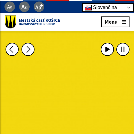
Slovenčina
Mestská časť KOŠICE
Menu
DARGOVSKÝCH HRDINOV