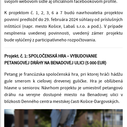
svojom webovom sídle aj oficiálnom facebookovom profile.
K projektom č. 1, 2, 3, 6 a 7 budú navrhovatelia projektov
povinní predložiť do 29. februára 2024 súhlasy od príslušných
inštitúcií (napr. mesto Košice, Labaš s.r.o. a pod.). V prípade
nesplnenia uvedenej povinnosti, uvedený zámer projektu
bude vylúčený z participatívneho rozpočtovania.
Projekt. č. 1: SPOLOČENSKÁ HRA – VYBUDOVANIE
PETANGOVEJ DRÁHY NA BENADOVEJ ULICI (5 000 EUR)
Petang je francúzska spoločenská hra, pri ktorej hráči hádžu
gule smerom k cieľovej drevenej guličke. Hra je obľúbená
hlavne u seniorov. Návrhom projektu je umiestniť petangovú
dráhu na verejne dostupné miesto na Benadovej ulici v
blízkosti Denného centra mestskej časti Košice-Dargovských.