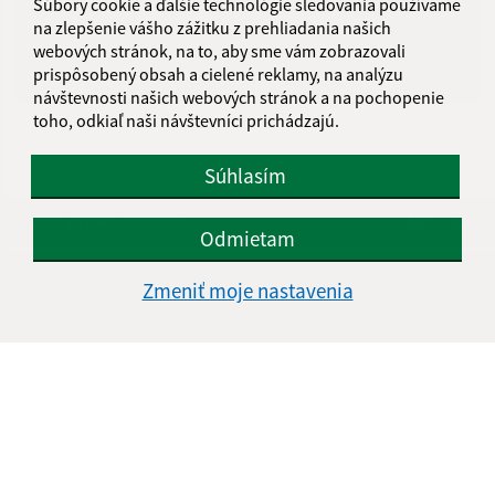
Súbory cookie a ďalšie technológie sledovania používame
na zlepšenie vášho zážitku z prehliadania našich
webových stránok, na to, aby sme vám zobrazovali
prispôsobený obsah a cielené reklamy, na analýzu
návštevnosti našich webových stránok a na pochopenie
toho, odkiaľ naši návštevníci prichádzajú.
Súhlasím
Je táto stránka užitočná?
Áno
Nie
Odmietam
Boli tieto 
Boli 
Našli ste na stránke chybu?
Napíšte nám
Zmeniť moje nastavenia
Úradné hodiny:
Deň
Čas
Pondelok
8.00-12.00, 13.00-14.30