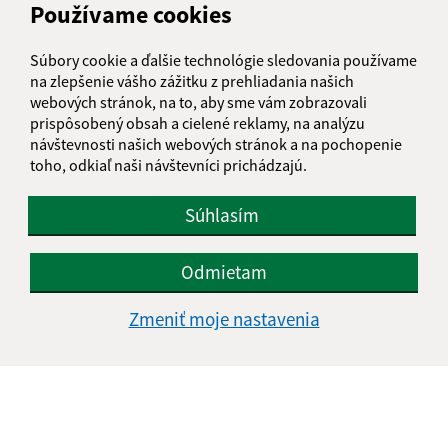
Používame cookies
Deň
Čas
Súbory cookie a ďalšie technológie sledovania používame
Pondelok
8.00-12.00, 13.00-14.30
na zlepšenie vášho zážitku z prehliadania našich
webových stránok, na to, aby sme vám zobrazovali
prispôsobený obsah a cielené reklamy, na analýzu
Utorok
8.00-12.00, 13.00-15.00
návštevnosti našich webových stránok a na pochopenie
toho, odkiaľ naši návštevníci prichádzajú.
Streda
8.00-12.00, 13.00-16.30
Súhlasím
Štvrtok
8.00-12.00
Odmietam
Piatok
8.00-12.00
Zmeniť moje nastavenia
Kontakt:
Mestská časť KOŠICE - DARGOVSKÝCH HRDINOV
Povstania českého ľudu 1
040 22 Košice