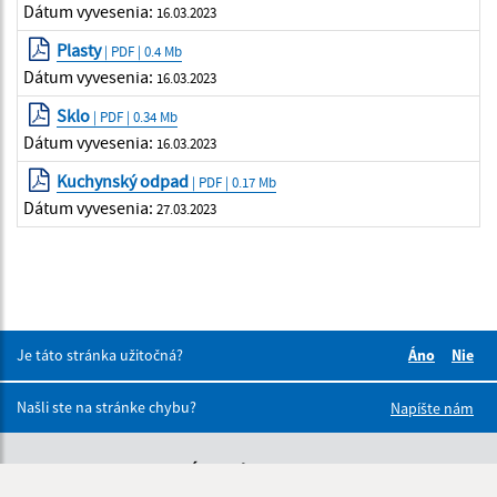
Dátum vyvesenia:
16.03.2023
Plasty
| PDF | 0.4 Mb
Dátum vyvesenia:
16.03.2023
Sklo
| PDF | 0.34 Mb
Dátum vyvesenia:
16.03.2023
Kuchynský odpad
| PDF | 0.17 Mb
Dátum vyvesenia:
27.03.2023
Je táto stránka užitočná?
Áno
Nie
Boli tieto 
Boli 
Našli ste na stránke chybu?
Napíšte nám
Úradné hodiny: