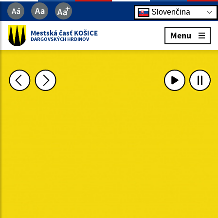
Slovenčina
Mestská časť KOŠICE
Menu
DARGOVSKÝCH HRDINOV