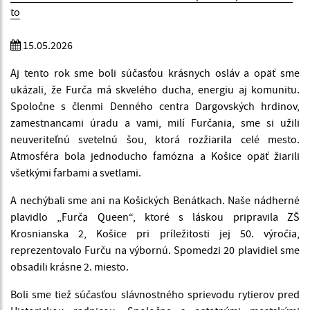
to
15.05.2026
Aj tento rok sme boli súčasťou krásnych osláv a opäť sme
ukázali, že Furča má skvelého ducha, energiu aj komunitu.
Spoločne s členmi Denného centra Dargovských hrdinov,
zamestnancami úradu a vami, milí Furčania, sme si užili
neuveriteľnú svetelnú šou, ktorá rozžiarila celé mesto.
Atmosféra bola jednoducho famózna a Košice opäť žiarili
všetkými farbami a svetlami.
A nechýbali sme ani na Košických Benátkach. Naše nádherné
plavidlo „Furča Queen“, ktoré s láskou pripravila ZŠ
Krosnianska 2, Košice pri príležitosti jej 50. výročia,
reprezentovalo Furču na výbornú. Spomedzi 20 plavidiel sme
obsadili krásne 2. miesto.
Boli sme tiež súčasťou slávnostného sprievodu rytierov pred