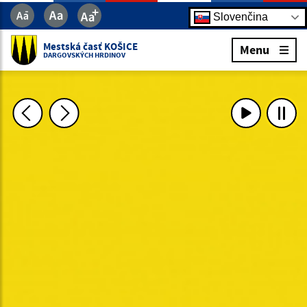
Slovenčina
Mestská časť KOŠICE
Menu
DARGOVSKÝCH HRDINOV