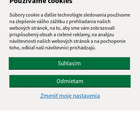
Používame cookies
Súbory cookie a ďalšie technológie sledovania používame
na zlepšenie vášho zážitku z prehliadania našich
webových stránok, na to, aby sme vám zobrazovali
prispôsobený obsah a cielené reklamy, na analýzu
Je táto stránka užitočná?
Áno
Nie
návštevnosti našich webových stránok a na pochopenie
Boli tieto 
Boli 
toho, odkiaľ naši návštevníci prichádzajú.
Našli ste na stránke chybu?
Napíšte nám
Súhlasím
Úradné hodiny:
Odmietam
Deň
Čas
Zmeniť moje nastavenia
Pondelok
8.00-12.00, 13.00-14.30
Utorok
8.00-12.00, 13.00-15.00
Streda
8.00-12.00, 13.00-16.30