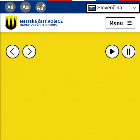
Slovenčina
Mestská časť KOŠICE
Menu
DARGOVSKÝCH HRDINOV