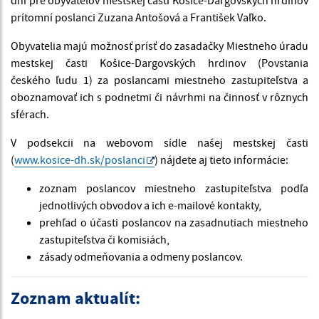
dni pre obyvateľov mestskej časti Košice-Dargovských hrdinov
prítomní poslanci Zuzana Antošová a František Vaľko.
Obyvatelia majú možnosť prísť do zasadačky Miestneho úradu
mestskej časti Košice-Dargovských hrdinov (Povstania
českého ľudu 1) za poslancami miestneho zastupiteľstva a
oboznamovať ich s podnetmi či návrhmi na činnosť v rôznych
sférach.
V podsekcii na webovom sídle našej mestskej časti
(
www.kosice-dh.sk/poslanci
) nájdete aj tieto informácie:
zoznam poslancov miestneho zastupiteľstva podľa
jednotlivých obvodov a ich e-mailové kontakty,
prehľad o účasti poslancov na zasadnutiach miestneho
zastupiteľstva či komisiách,
zásady odmeňovania a odmeny poslancov.
Zoznam aktualít: