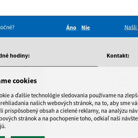
itočné?
Našli
Áno
Nie
Boli tieto informácie pre 
Boli tieto informáci
dné hodiny:
Kontakt:
Mestská časť K
ň
Čas
DARGOVSKÝCH
ame cookies
Povstania česk
ndelok
8.00-12.00, 13.00-14.30
040 22 Košice
okie a ďalšie technológie sledovania používame na zlepš
 prehliadania našich webových stránok, na to, aby sme v
orok
8.00-12.00, 13.00-15.00
informatika@k
li prispôsobený obsah a cielené reklamy, na analýzu náv
+421 55 300 90
bových stránok a na pochopenie toho, odkiaľ naši návšte
reda
8.00-12.00, 13.00-16.30
IČO: 00690988
jú.
rtok
8.00-12.00