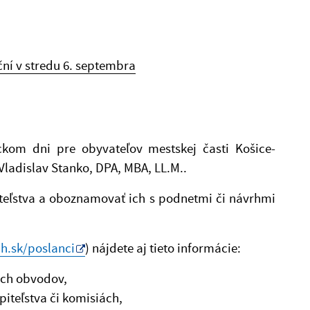
ní v stredu 6. septembra
kom dni pre obyvateľov mestskej časti Košice-
Vladislav Stanko, DPA, MBA, LL.M..
teľstva a oboznamovať ich s podnetmi či návrhmi
h.sk/poslanci
) nájdete aj tieto informácie:
ých obvodov,
iteľstva či komisiách,