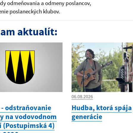
ady odmeňovania a odmeny poslancov,
enie poslaneckých klubov.
am aktualít:
06.08.2026
- odstraňovanie
Hudba, ktorá spája
hy na vodovodnom
generácie
í (Postupimská 4)