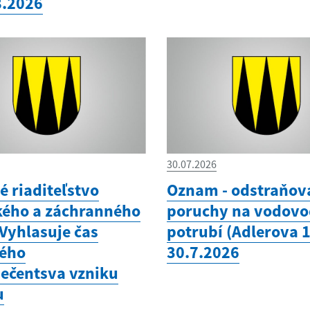
8.2026
30.07.2026
é riaditeľstvo
Oznam - odstraňov
kého a záchranného
poruchy na vodov
 Vyhlasuje čas
potrubí (Adlerova 
ého
30.7.2026
ečentsva vzniku
u