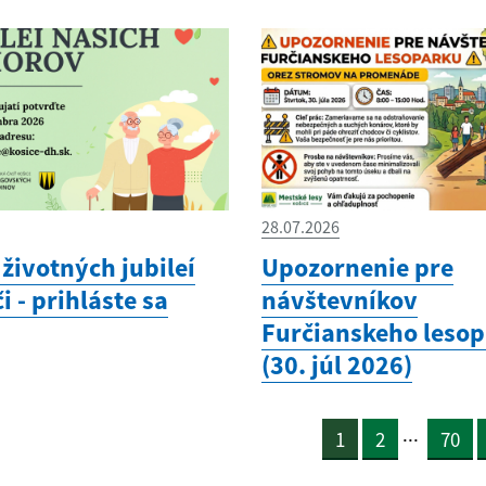
28.07.2026
životných jubileí
Upozornenie pre
i - prihláste sa
návštevníkov
Furčianskeho leso
(30. júl 2026)
...
1
2
70