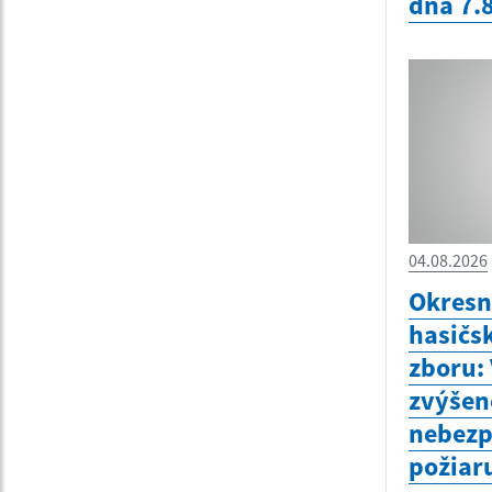
dňa 7.
04.08.2026
Okresn
hasičs
zboru:
zvýšen
nebezp
požiar