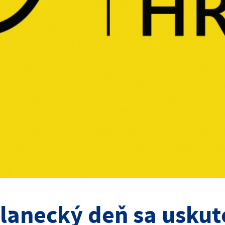
lanecký deň sa uskuto