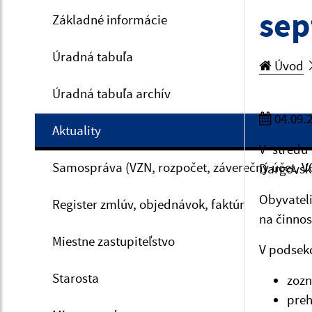
se
Základné informácie
Úradná tabuľa
Úvod
Úradná tabuľa archív
04.09.
Aktuality
V stredu
Samospráva (VZN, rozpočet, záverečný účet, V
Dargovský
Obyvatel
Register zmlúv, objednávok, faktúr
na činnos
Miestne zastupiteľstvo
V podsekc
Starosta
zozn
preh