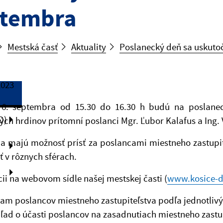
ptembra
Mestská časť
Aktuality
Poslanecký deň sa uskutoč
2023
 6. septembra od 15.30 do 16.30 h budú na poslanec
O)
ch hrdinov prítomní poslanci Mgr. Ľubor Kalafus a Ing. 
ia majú možnosť prísť za poslancami miestneho zastupi
ť v rôznych sférach.
ii na webovom sídle našej mestskej časti (
www.kosice-d
am poslancov miestneho zastupiteľstva podľa jednotliv
ľad o účasti poslancov na zasadnutiach miestneho zastup