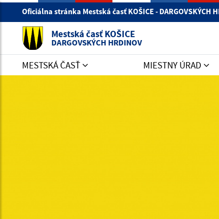
Oficiálna stránka Mestská časť KOŠICE - DARGOVSKÝCH
Mestská časť KOŠICE
DARGOVSKÝCH HRDINOV
MESTSKÁ ČASŤ
MIESTNY ÚRAD