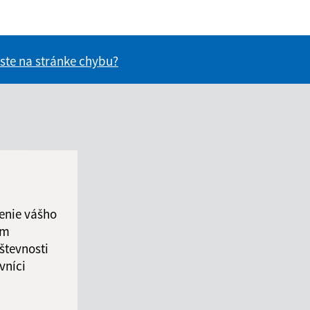
 ste na stránke chybu?
vás užitočné?
e pre vás užitočné?
OŠICE -
 HRDINOV
ého ľudu 1
enie vášho
ám
osice-dh.sk
števnosti
 01
vníci