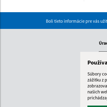
Boli tieto informácie pre vás už
Úra
De
Použív
Po
Súbory co
zážitku z
Ut
zobrazova
našich we
St
prichádza
Štv