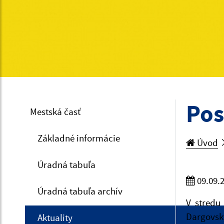
Pos
Mestská časť
Základné informácie
Úvod
Úradná tabuľa
09.09.
Úradná tabuľa archív
V stredu
Dargovský
Aktuality