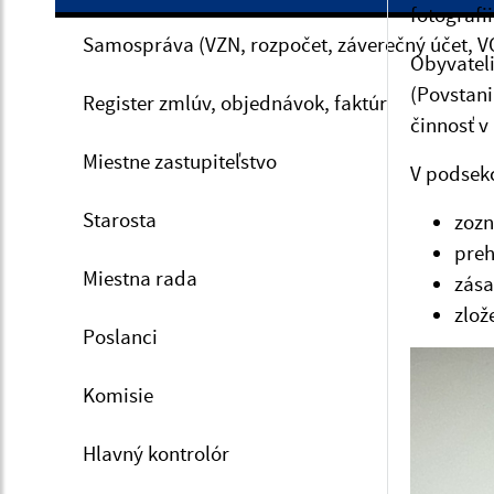
fotografi
Samospráva (VZN, rozpočet, záverečný účet, V
Obyvatel
(Povstan
Register zmlúv, objednávok, faktúr
činnosť v
Miestne zastupiteľstvo
V podsekc
Starosta
zozn
preh
Miestna rada
zás
zlož
Poslanci
Komisie
Hlavný kontrolór