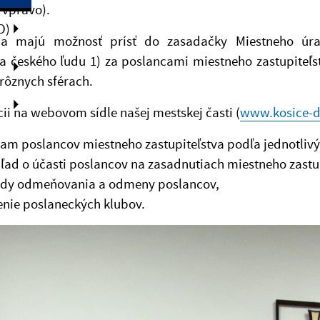
i vpravo).
O)
ia majú možnosť prísť do zasadačky Miestneho úra
ia českého ľudu 1) za poslancami miestneho zastupiteľ
 rôznych sférach.
ii na webovom sídle našej mestskej časti (
www.kosice-d
am poslancov miestneho zastupiteľstva podľa jednotlivý
ľad o účasti poslancov na zasadnutiach miestneho zastup
ady odmeňovania a odmeny poslancov,
enie poslaneckých klubov.