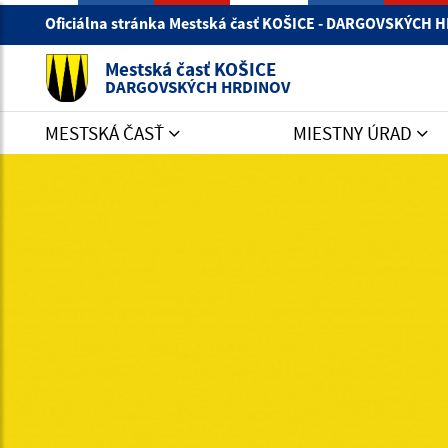
Oficiálna stránka Mestská časť KOŠICE - DARGOVSKÝCH
Mestská časť KOŠICE
DARGOVSKÝCH HRDINOV
MESTSKÁ ČASŤ
MIESTNY ÚRAD