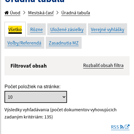
Úvod
Mestská časť
Úradná tabuľa
Všetko
Rôzne
Uložené zásielky
Verejné vyhlášky
Voľby/Referendá
Zasadnutia MZ
Filtrovať obsah
Rozbaliť obsah filtra
Názov:
Počet položiek na stránke:
Popis:
Výsledky vyhľadávania (počet dokumentov vyhovujúcich
Dátum zverejnenia od:
zadaným kritériám: 135)
RSS