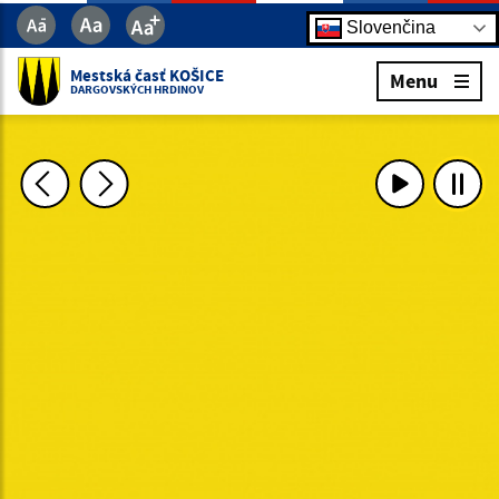
Slovenčina
Mestská časť KOŠICE
Menu
DARGOVSKÝCH HRDINOV