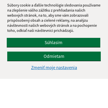
informatika@kosice-dh.sk
Súbory cookie a ďalšie technológie sledovania používame
+421 55 300 90 01
na zlepšenie vášho zážitku z prehliadania našich
webových stránok, na to, aby sme vám zobrazovali
IČO: 00690988
prispôsobený obsah a cielené reklamy, na analýzu
návštevnosti našich webových stránok a na pochopenie
toho, odkiaľ naši návštevníci prichádzajú.
Súhlasím
Odmietam
Zmeniť moje nastavenia