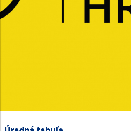
Úradná tabuľa