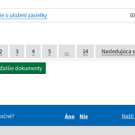
 o uložení zásielky
03
2
3
4
5
...
14
Nasledujúca 
 ďalšie dokumenty
itočné?
Našli
Áno
Nie
Boli tieto informácie pre 
Boli tieto informáci