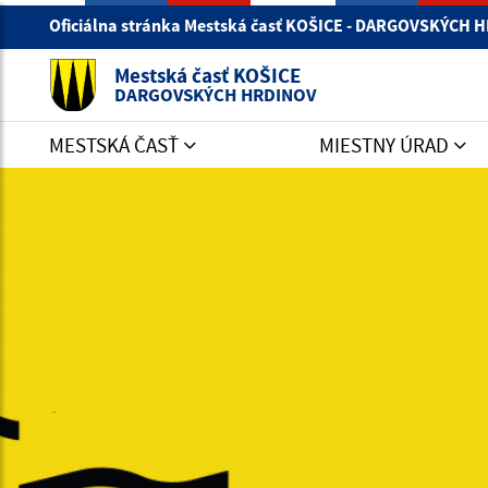
Oficiálna stránka Mestská časť KOŠICE - DARGOVSKÝCH
Mestská časť KOŠICE
DARGOVSKÝCH HRDINOV
MESTSKÁ ČASŤ
MIESTNY ÚRAD