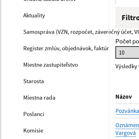
Aktuality
Filtr
Názov
Samospráva (VZN, rozpočet, záverečný účet, V
Počet po
Register zmlúv, objednávok, faktúr
Dátum 
Miestne zastupiteľstvo
Výsledky
Starosta
Filtr
Názov
Miestna rada
Pozvánka
Poslanci
Oznámenie
Komisie
Vargová