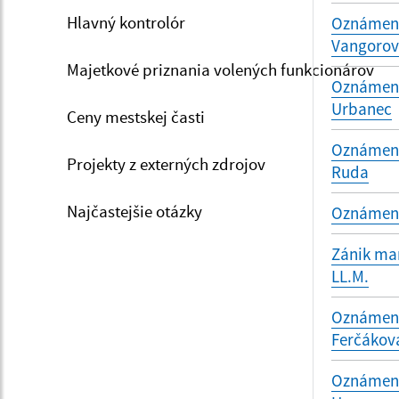
Hlavný kontrolór
Oznámenie
Vangoro
Majetkové priznania volených funkcionárov
Oznámenie
Urbanec
Ceny mestskej časti
Oznámenie
Projekty z externých zdrojov
Ruda
Najčastejšie otázky
Oznámenie
Zánik man
LL.M.
Oznámenie
Ferčákov
Oznámenie