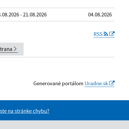
.08.2026 - 21.08.2026
04.08.2026
RSS
strana
Generované portálom
Uradne.sk
 ste na stránke chybu?
vás užitočné?
e pre vás užitočné?