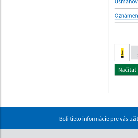
Usmanov
Oznámenie
1
Načítať
Boli tieto informácie pre vás už