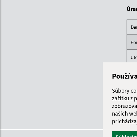
Úra
De
Po
Ut
St
Použív
Štv
Súbory co
zážitku z
Pi
zobrazova
našich we
prichádza
Súhlasí