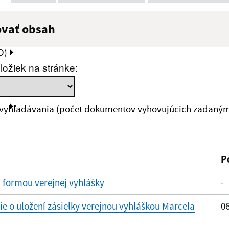
ovať obsah
:
Popis:
O)
ložiek na stránke:
zverejnenia do:
 vyhľadávania (počet dokumentov vyhovujúcich zadaným 
ovať
P
 formou verejnej vyhlášky
-
 o uložení zásielky verejnou vyhláškou Marcela
06