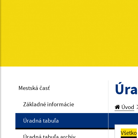
Úra
Mestská časť
Základné informácie
Úvod
Úradná tabuľa
Všetko
Úradná tabuľa archív