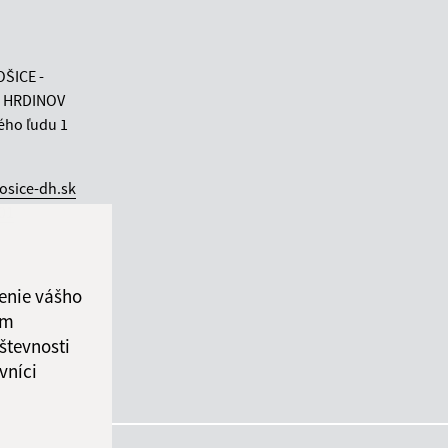
OŠICE -
 HRDINOV
ého ľudu 1
osice-dh.sk
 01
enie vášho
ám
števnosti
vníci