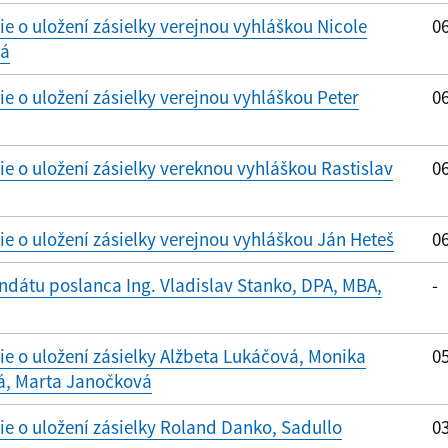
 o uložení zásielky verejnou vyhláškou Nicole
06
vá
 o uložení zásielky verejnou vyhláškou Peter
06
 o uložení zásielky vereknou vyhláškou Rastislav
06
 o uložení zásielky verejnou vyhláškou Ján Heteš
06
dátu poslanca Ing. Vladislav Stanko, DPA, MBA,
-
 o uložení zásielky Alžbeta Lukáčová, Monika
05
á, Marta Janočková
 o uložení zásielky Roland Danko, Sadullo
03