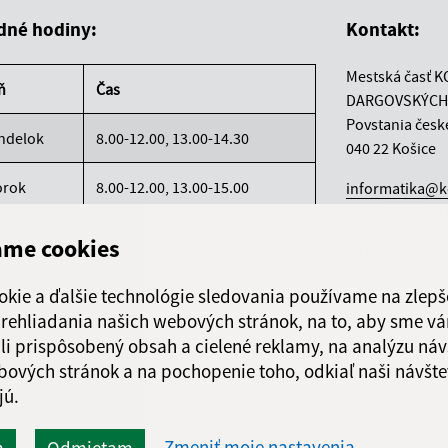
dné hodiny:
Kontakt:
Mestská časť K
ň
Čas
DARGOVSKÝCH
Povstania česk
ndelok
8.00-12.00, 13.00-14.30
040 22 Košice
orok
8.00-12.00, 13.00-15.00
informatika@k
+421 55 300 90
reda
8.00-12.00, 13.00-16.30
ame cookies
IČO: 00690988
rtok
8.00-12.00
okie a ďalšie technológie sledovania používame na zlepš
 prehliadania našich webových stránok, na to, aby sme v
atok
8.00-12.00
li prispôsobený obsah a cielené reklamy, na analýzu náv
bových stránok a na pochopenie toho, odkiaľ naši návšte
jú.
Zmeniť moje nastavenia
m
Odmietam