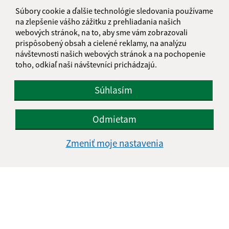
informatika@kosice-dh.sk
Súbory cookie a ďalšie technológie sledovania používame
+421 55 300 90 01
na zlepšenie vášho zážitku z prehliadania našich
webových stránok, na to, aby sme vám zobrazovali
IČO: 00690988
prispôsobený obsah a cielené reklamy, na analýzu
návštevnosti našich webových stránok a na pochopenie
toho, odkiaľ naši návštevníci prichádzajú.
Súhlasím
Odmietam
Zmeniť moje nastavenia