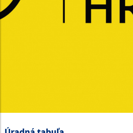
Úradná tabuľa