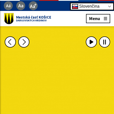
Slovenčina
Mestská časť KOŠICE
Menu
DARGOVSKÝCH HRDINOV