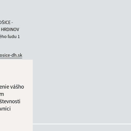
OŠICE -
 HRDINOV
ého ľudu 1
osice-dh.sk
 01
enie vášho
ám
števnosti
vníci