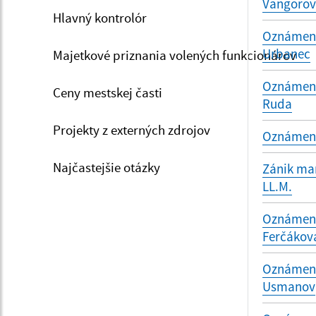
Vangoro
Hlavný kontrolór
Oznámenie
Urbanec
Majetkové priznania volených funkcionárov
Oznámenie
Ceny mestskej časti
Ruda
Projekty z externých zdrojov
Oznámenie
Najčastejšie otázky
Zánik man
LL.M.
Oznámenie
Ferčákov
Oznámenie
Usmanov