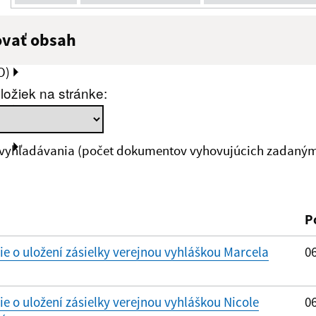
ovať obsah
:
Popis:
O)
ložiek na stránke:
zverejnenia do:
 vyhľadávania (počet dokumentov vyhovujúcich zadaným 
ovať
P
 o uložení zásielky verejnou vyhláškou Marcela
06
 o uložení zásielky verejnou vyhláškou Nicole
06