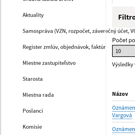
Aktuality
Filtr
Názov
Samospráva (VZN, rozpočet, záverečný účet, V
Počet po
Register zmlúv, objednávok, faktúr
Dátum 
Miestne zastupiteľstvo
Výsledky
Starosta
Filtr
Názov
Miestna rada
Oznámenie
Poslanci
Vargová
Komisie
Oznámenie