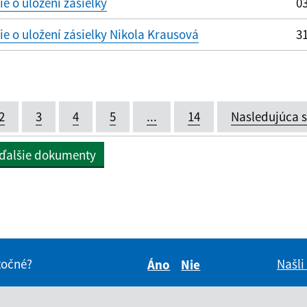
 o uložení zásielky
03
 o uložení zásielky Nikola Krausová
31
2
3
4
5
...
14
Nasledujúca 
 ďalšie dokumenty
itočné?
Našli
Áno
Nie
Boli tieto informácie pre 
Boli tieto informáci