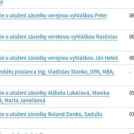
vá
 o uložení zásielky verejnou vyhláškou Peter
06
 o uložení zásielky vereknou vyhláškou Rastislav
06
 o uložení zásielky verejnou vyhláškou Ján Heteš
06
dátu poslanca Ing. Vladislav Stanko, DPA, MBA,
-
 o uložení zásielky Alžbeta Lukáčová, Monika
05
á, Marta Janočková
 o uložení zásielky Roland Danko, Sadullo
03