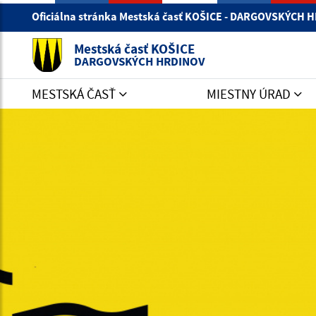
Oficiálna stránka Mestská časť KOŠICE - DARGOVSKÝCH
Mestská časť KOŠICE
DARGOVSKÝCH HRDINOV
MESTSKÁ ČASŤ
MIESTNY ÚRAD