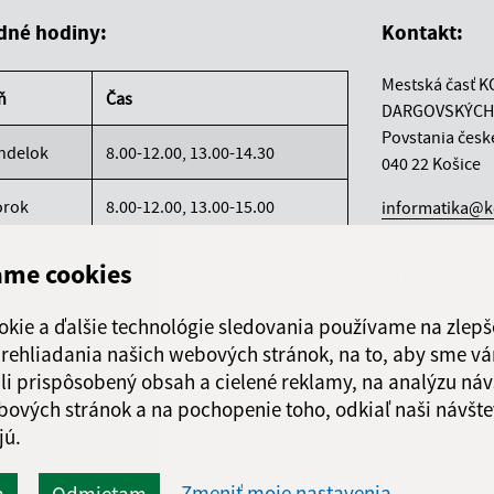
dné hodiny:
Kontakt:
Mestská časť K
ň
Čas
DARGOVSKÝCH
Povstania česk
ndelok
8.00-12.00, 13.00-14.30
040 22 Košice
orok
8.00-12.00, 13.00-15.00
informatika@k
+421 55 300 90
reda
8.00-12.00, 13.00-16.30
ame cookies
IČO: 00690988
rtok
8.00-12.00
okie a ďalšie technológie sledovania používame na zlepš
 prehliadania našich webových stránok, na to, aby sme v
atok
8.00-12.00
li prispôsobený obsah a cielené reklamy, na analýzu náv
bových stránok a na pochopenie toho, odkiaľ naši návšte
jú.
Zmeniť moje nastavenia
m
Odmietam