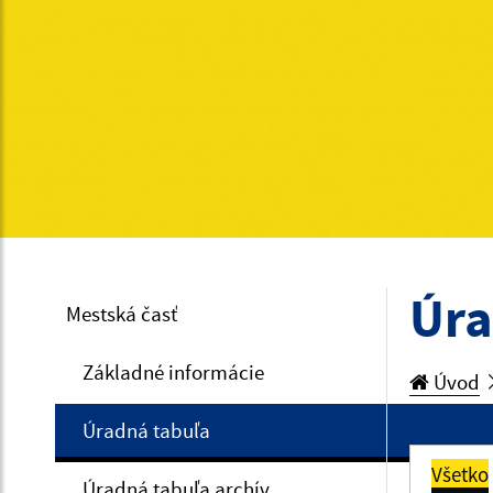
Úra
Mestská časť
Základné informácie
Úvod
Úradná tabuľa
Všetko
Úradná tabuľa archív