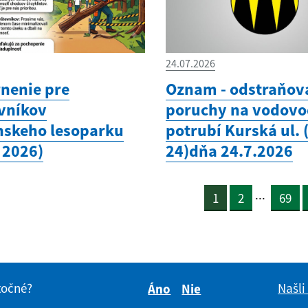
24.07.2026
nenie pre
Oznam - odstraňov
vníkov
poruchy na vodov
nskeho lesoparku
potrubí Kurská ul. 
l 2026)
24)dňa 24.7.2026
...
1
2
69
itočné?
Našli
Áno
Nie
Boli tieto informácie pre 
Boli tieto informáci