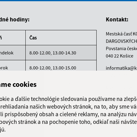
dné hodiny:
Kontakt:
Mestská časť K
ň
Čas
DARGOVSKÝCH
Povstania česk
ndelok
8.00-12.00, 13.00-14.30
040 22 Košice
orok
8.00-12.00, 13.00-15.00
informatika@k
+421 55 300 90
ame cookies
reda
8.00-12.00, 13.00-16.30
IČO: 00690988
rtok
8.00-12.00
okie a ďalšie technológie sledovania používame na zlepš
 prehliadania našich webových stránok, na to, aby sme v
atok
8.00-12.00
li prispôsobený obsah a cielené reklamy, na analýzu náv
bových stránok a na pochopenie toho, odkiaľ naši návšte
jú.