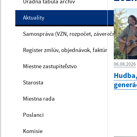
Úradná tabuľa archív
Aktuality
Samospráva (VZN, rozpočet, záverečný účet, V
Register zmlúv, objednávok, faktúr
06.08.2026
Miestne zastupiteľstvo
Hudba,
Starosta
generá
Miestna rada
Poslanci
Komisie