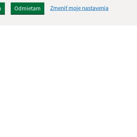
Zmeniť moje nastavenia
m
Odmietam
Rýchle odkazy:
Aktualiz
nku
Úradná tabuľa
06.08.2026 
Aktuality