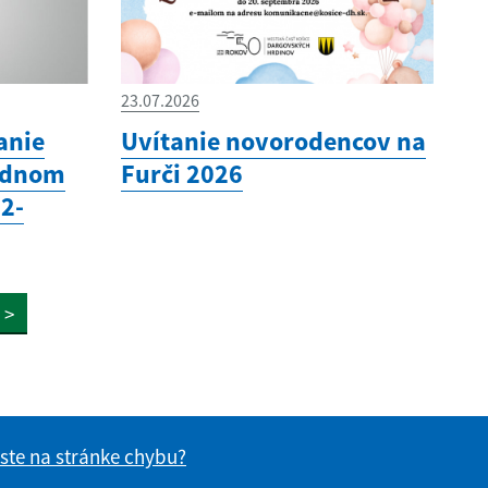
23.07.2026
anie
Uvítanie novorodencov na
odnom
Furči 2026
(2-
>
 ste na stránke chybu?
vás užitočné?
e pre vás užitočné?