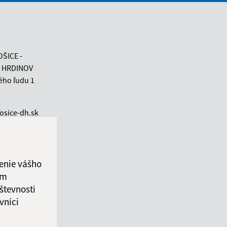
OŠICE -
 HRDINOV
ého ľudu 1
osice-dh.sk
 01
enie vášho
ám
števnosti
vníci