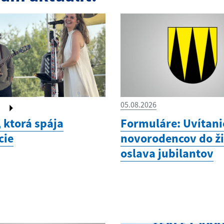
O)
05.08.2026
 ktorá spája
Formuláre: Uvítani
cie
novorodencov do ži
oslava jubilantov