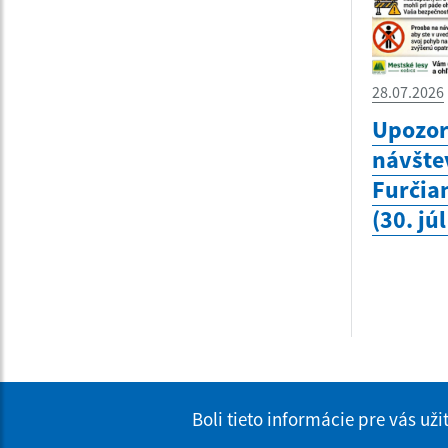
28.07.2026
Upozor
návšte
Furčia
(30. jú
Boli tieto informácie pre vás už