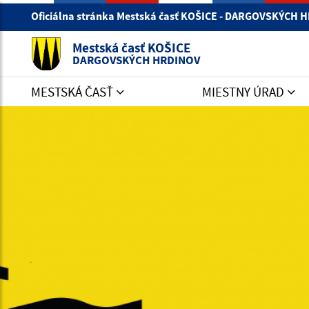
Oficiálna stránka Mestská časť KOŠICE - DARGOVSKÝCH
Mestská časť KOŠICE
DARGOVSKÝCH HRDINOV
MESTSKÁ ČASŤ
MIESTNY ÚRAD