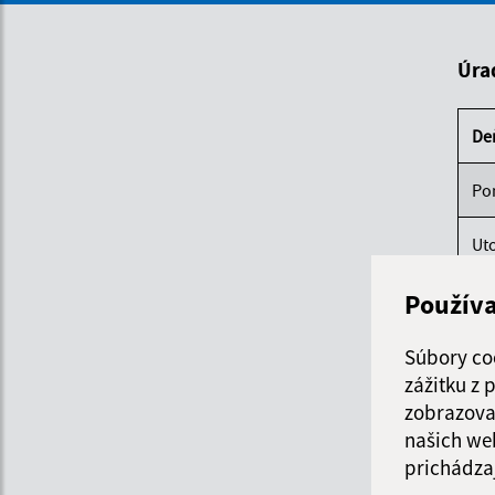
Úra
De
Po
Ut
Použív
St
Štv
Súbory co
zážitku z
Pi
zobrazova
našich we
prichádza