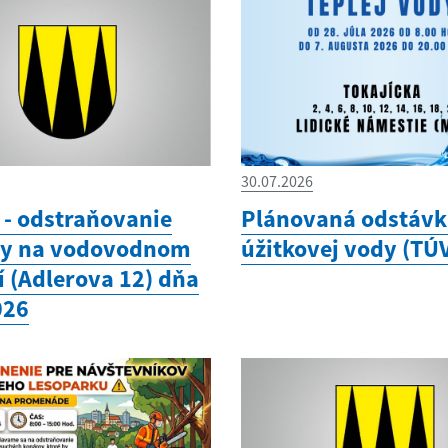
30.07.2026
- odstraňovanie
Plánovaná odstávka
hy na vodovodnom
úžitkovej vody (TÚ
í (Adlerova 12) dňa
026