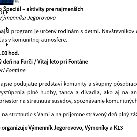
2.00 hod.
 Špeciál – aktivity pre najmenších
O)
Výmenníka Jegorovovo
jší program je určený rodinám s deťmi. Návštevníkov ča
čas v komunitnej atmosfére.
9.00 hod.
 deň na Furči / Vitaj leto pri Fontáne
ri Fontáne
ajšie podujatie predstaví komunity a skupiny pôsobia
 vystúpenia plné hudby, tanca a divadla, ako aj na an
riestor na stretnutia susedov, spoznávanie komunitných a
 na stretnutie s Vami a na príjemne strávený deň plný záž
e organizuje Výmenník Jegorovovo, Výmeníky a K13