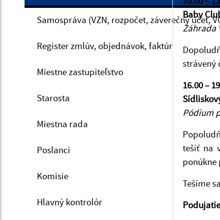
10.00 – 1
Baby Club
Samospráva (VZN, rozpočet, záverečný účet, V
Záhrada 
Register zmlúv, objednávok, faktúr
Dopoludňa
strávený 
Miestne zastupiteľstvo
16.00 – 1
Starosta
Sídliskový
Pódium p
Miestna rada
Popoludň
tešiť na
Poslanci
ponúkne p
Komisie
Tešíme sa
Hlavný kontrolór
Podujati