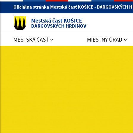
Oficiálna stránka Mestská časť KOŠICE - DARGOVSKÝCH
Mestská časť KOŠICE
DARGOVSKÝCH HRDINOV
MESTSKÁ ČASŤ
MIESTNY ÚRAD