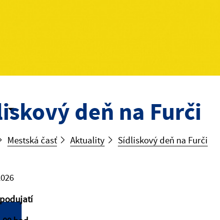
liskový deň na Furči
Mestská časť
Aktuality
Sídliskový deň na Furči
2026
podujatí