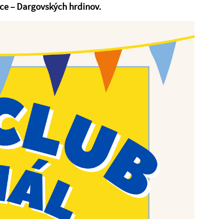
ice – Dargovských hrdinov.