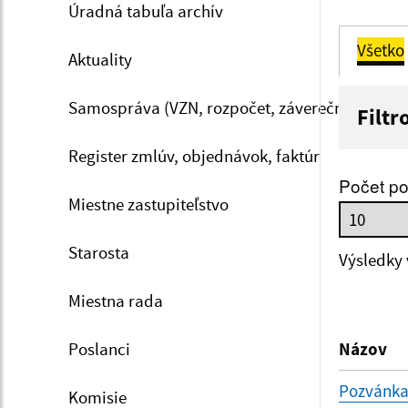
Úradná tabuľa archív
Všetko
Aktuality
Samospráva (VZN, rozpočet, záverečný účet, V
Filtr
Názov
Register zmlúv, objednávok, faktúr
Počet po
Miestne zastupiteľstvo
Dátum 
Starosta
Výsledky
Miestna rada
Filtr
Poslanci
Názov
Pozvánka
Komisie