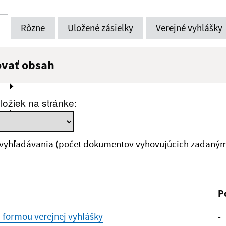
Rôzne
Uložené zásielky
Verejné vyhlášky
O)
ovať obsah
:
Popis:
ložiek na stránke:
zverejnenia do:
 vyhľadávania (počet dokumentov vyhovujúcich zadaným 
ovať
P
 formou verejnej vyhlášky
-