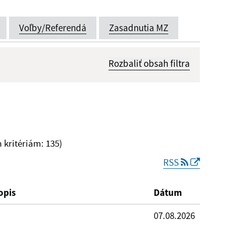
Voľby/Referendá
Zasadnutia MZ
Rozbaliť obsah filtra
Dátum zverejnenia od:
kritériám: 135)
RSS
Reset
opis
Dátum
07.08.2026