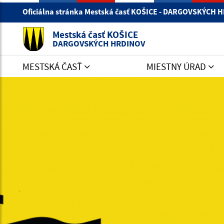
Oficiálna stránka Mestská časť KOŠICE - DARGOVSKÝCH
Mestská časť KOŠICE
DARGOVSKÝCH HRDINOV
MESTSKÁ ČASŤ
MIESTNY ÚRAD