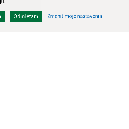
jú.
Zmeniť moje nastavenia
m
Odmietam
Rýchle odkazy:
Aktualiz