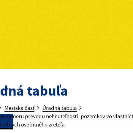
dná tabuľa
Mestská časť
Úradná tabuľa
ie zámeru prevodu nehnuteľností–pozemkov vo vlastníct
hodných osobitného zreteľa