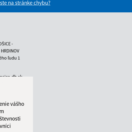
 ste na stránke chybu?
vás užitočné?
e pre vás užitočné?
OŠICE -
 HRDINOV
ého ľudu 1
osice-dh.sk
 01
enie vášho
ám
števnosti
vníci