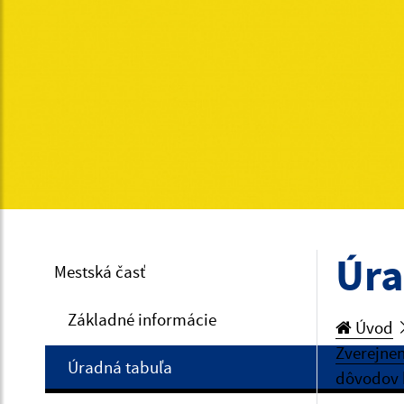
Úra
Mestská časť
Základné informácie
Úvod
Zverejnen
Úradná tabuľa
dôvodov 