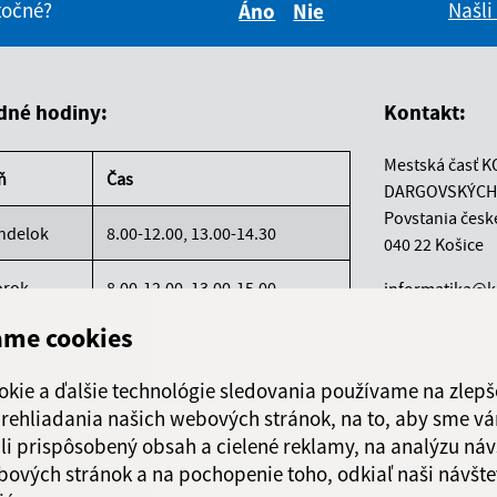
itočné?
Našli
Áno
Nie
Boli tieto informácie pre 
Boli tieto informáci
dné hodiny:
Kontakt:
Mestská časť K
ň
Čas
DARGOVSKÝCH
Povstania česk
ndelok
8.00-12.00, 13.00-14.30
040 22 Košice
orok
8.00-12.00, 13.00-15.00
informatika@k
+421 55 300 90
ame cookies
reda
8.00-12.00, 13.00-16.30
IČO: 00690988
okie a ďalšie technológie sledovania používame na zlepš
rtok
8.00-12.00
 prehliadania našich webových stránok, na to, aby sme v
li prispôsobený obsah a cielené reklamy, na analýzu náv
atok
8.00-12.00
bových stránok a na pochopenie toho, odkiaľ naši návšte