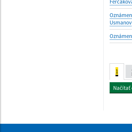
Ferčákov
Oznámenie
Usmanov
Oznámenie
1
Načítať