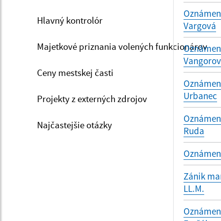
Oznámenie
Hlavný kontrolór
Vargová
Majetkové priznania volených funkcionárov
Oznámenie
Vangoro
Ceny mestskej časti
Oznámenie
Urbanec
Projekty z externých zdrojov
Oznámenie
Najčastejšie otázky
Ruda
Oznámenie
Zánik man
LL.M.
Oznámenie