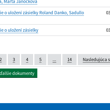
á, Marta Janočková
 o uložení zásielky Roland Danko, Sadullo
03
 o uložení zásielky
03
2
3
4
5
...
14
Nasledujúca 
 ďalšie dokumenty