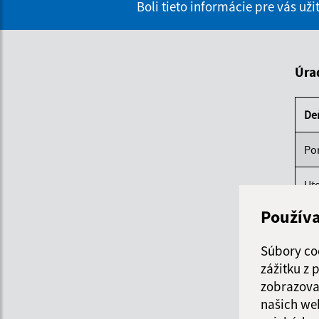
Boli tieto informácie pre vás už
Úra
De
Po
Ut
Použív
St
Súbory co
Štv
zážitku z
zobrazova
Pi
našich we