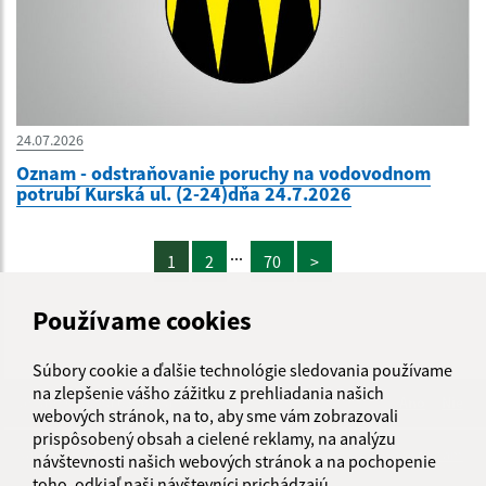
24.07.2026
Oznam - odstraňovanie poruchy na vodovodnom
potrubí Kurská ul. (2-24)dňa 24.7.2026
...
1
2
70
>
Používame cookies
Súbory cookie a ďalšie technológie sledovania používame
na zlepšenie vášho zážitku z prehliadania našich
Je táto stránka užitočná?
Áno
Nie
webových stránok, na to, aby sme vám zobrazovali
Boli tieto 
Boli 
prispôsobený obsah a cielené reklamy, na analýzu
Našli ste na stránke chybu?
Napíšte nám
návštevnosti našich webových stránok a na pochopenie
toho, odkiaľ naši návštevníci prichádzajú.