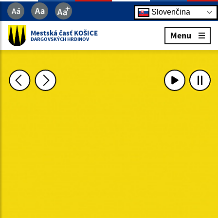
Slovenčina
Mestská časť KOŠICE
Menu
DARGOVSKÝCH HRDINOV