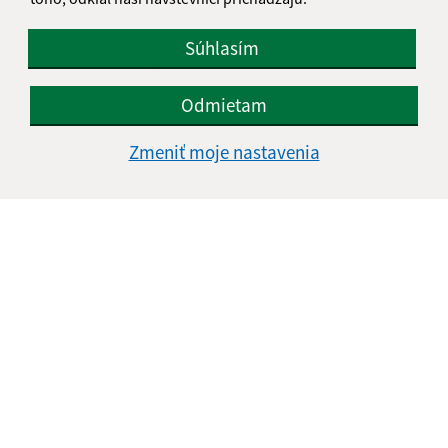
Úradné hodiny:
Súhlasím
Deň
Čas
Odmietam
Pondelok
8.00-12.00, 13.00-14.30
Zmeniť moje nastavenia
Utorok
8.00-12.00, 13.00-15.00
Streda
8.00-12.00, 13.00-16.30
Štvrtok
8.00-12.00
Piatok
8.00-12.00
Kontakt:
Mestská časť KOŠICE - DARGOVSKÝCH HRDINOV