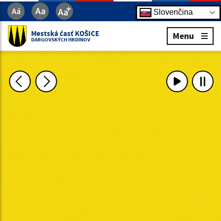
Slovenčina
Mestská časť KOŠICE
Menu
DARGOVSKÝCH HRDINOV