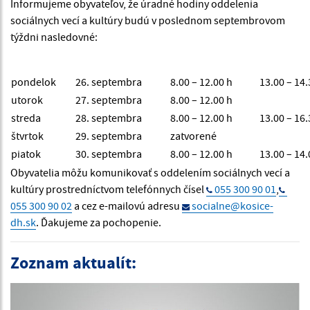
Informujeme obyvateľov, že úradné hodiny oddelenia
sociálnych vecí a kultúry budú v poslednom septembrovom
týždni nasledovné:
pondelok
26. septembra
8.00 – 12.00 h
13.00 – 14.
utorok
27. septembra
8.00 – 12.00 h
streda
28. septembra
8.00 – 12.00 h
13.00 – 16.
štvrtok
29. septembra
zatvorené
piatok
30. septembra
8.00 – 12.00 h
13.00 – 14.
Obyvatelia môžu komunikovať s oddelením sociálnych vecí a
kultúry prostredníctvom telefónnych čísel
055 300 90 01
,
055 300 90 02
a cez e-mailovú adresu
socialne@kosice-
dh.sk
. Ďakujeme za pochopenie.
Zoznam aktualít: