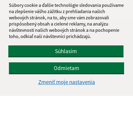
Súbory cookie a ďalšie technológie sledovania používame
na zlepšenie vášho zážitku z prehliadania našich
webových stránok, na to, aby sme vám zobrazovali
prispôsobený obsah a cielené reklamy, na analýzu
Je táto stránka užitočná?
Áno
Nie
návštevnosti našich webových stránok a na pochopenie
Boli tieto 
Boli 
toho, odkiaľ naši návštevníci prichádzajú.
Našli ste na stránke chybu?
Napíšte nám
Súhlasím
Úradné hodiny:
Odmietam
Deň
Čas
Zmeniť moje nastavenia
Pondelok
8.00-12.00, 13.00-14.30
Utorok
8.00-12.00, 13.00-15.00
Streda
8.00-12.00, 13.00-16.30
Štvrtok
8.00-12.00