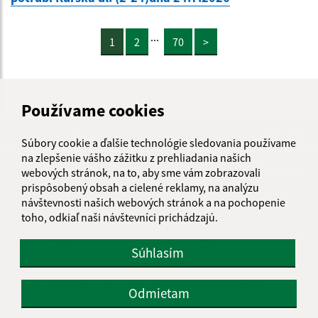
...
1
2
70
>
Používame cookies
Je táto stránka užitočná?
Áno
Nie
Súbory cookie a ďalšie technológie sledovania používame
Boli tieto 
Boli 
na zlepšenie vášho zážitku z prehliadania našich
Našli ste na stránke chybu?
Napíšte nám
webových stránok, na to, aby sme vám zobrazovali
prispôsobený obsah a cielené reklamy, na analýzu
návštevnosti našich webových stránok a na pochopenie
Úradné hodiny:
toho, odkiaľ naši návštevníci prichádzajú.
Deň
Čas
Súhlasím
Pondelok
8.00-12.00, 13.00-14.30
Odmietam
Utorok
8.00-12.00, 13.00-15.00