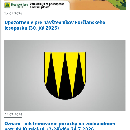
28.07.2026
Upozornenie pre návštevníkov Furčianskeho
lesoparku (30. júl 2026)
24.07.2026
Oznam - odstraňovanie poruchy na vodovodnom
potrubí Kurská ul. (2-24)dňa 24.7.2026