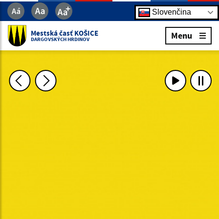
Slovenčina
Mestská časť KOŠICE
Menu
DARGOVSKÝCH HRDINOV