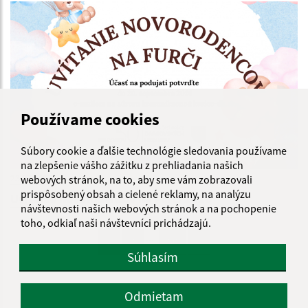
Používame cookies
Súbory cookie a ďalšie technológie sledovania používame
na zlepšenie vášho zážitku z prehliadania našich
23.07.2026
webových stránok, na to, aby sme vám zobrazovali
prispôsobený obsah a cielené reklamy, na analýzu
Uvítanie novorodencov na Furči 2026
návštevnosti našich webových stránok a na pochopenie
toho, odkiaľ naši návštevníci prichádzajú.
...
1
2
69
>
Súhlasím
Odmietam