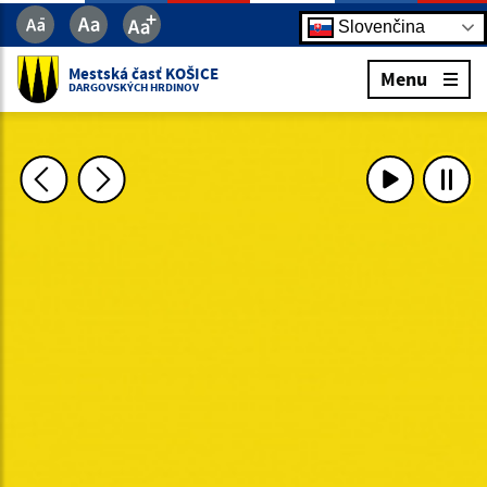
Slovenčina
Mestská časť KOŠICE
Menu
DARGOVSKÝCH HRDINOV