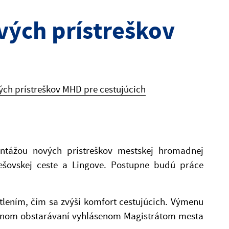
vých prístreškov
ých prístreškov MHD pre cestujúcich
ontážou nových prístreškov mestskej hromadnej
ešovskej ceste a Lingove. Postupne budú práce
tlením, čím sa zvýši komfort cestujúcich. Výmenu
erejnom obstarávaní vyhlásenom Magistrátom mesta