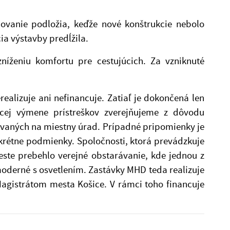
novanie podložia, keďže nové konštrukcie nebolo
a výstavby predĺžila.
íženiu komfortu pre cestujúcich. Za vzniknuté
alizuje ani nefinancuje. Zatiaľ je dokončená len
júcej výmene prístreškov zverejňujeme z dôvodu
ovaných na miestny úrad. Prípadné pripomienky je
krétne podmienky. Spoločnosti, ktorá prevádzkuje
te prebehlo verejné obstarávanie, kde jednou z
oderné s osvetlením. Zastávky MHD teda realizuje
agistrátom mesta Košice. V rámci toho financuje