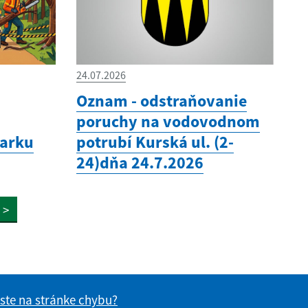
24.07.2026
Oznam - odstraňovanie
poruchy na vodovodnom
parku
potrubí Kurská ul. (2-
24)dňa 24.7.2026
>
 ste na stránke chybu?