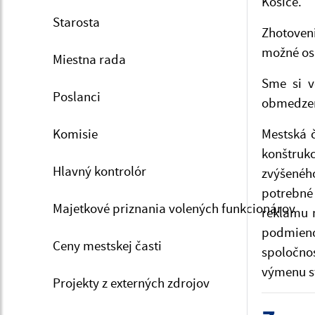
Košice.
Starosta
Zhotoven
možné osa
Miestna rada
Sme si v
Poslanci
obmedzen
Komisie
Mestská č
konštruk
Hlavný kontrolór
zvýšenéh
potrebné 
Majetkové priznania volených funkcionárov
reklamu 
podmieno
Ceny mestskej časti
spoločno
výmenu st
Projekty z externých zdrojov