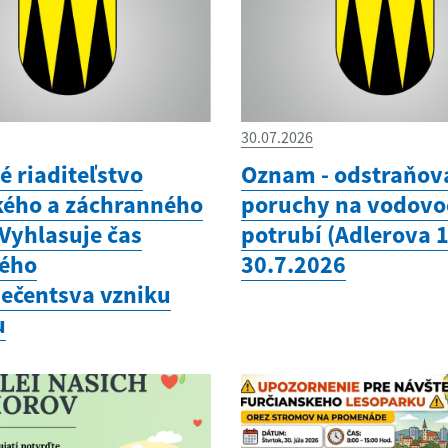
30.07.2026
é riaditeľstvo
Oznam - odstraňov
kého a záchranného
poruchy na vodov
 Vyhlasuje čas
potrubí (Adlerova 
ého
30.7.2026
ečentsva vzniku
u