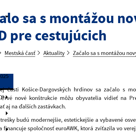
alo sa s montážou no
 pre cestujúcich
Mestská časť
Aktuality
Začalo sa s montážou nov
2025
ej časti Košice-Dargovských hrdinov sa začalo s m
O)
 Prvé nové konštrukcie môžu obyvatelia vidieť na Pr
ť aj na ďalších zastávkach.
trešky budú modernejšie, estetickejšie a vybavené osve
 a financuje spoločnosť euroAWK, ktorá zvíťazila vo v