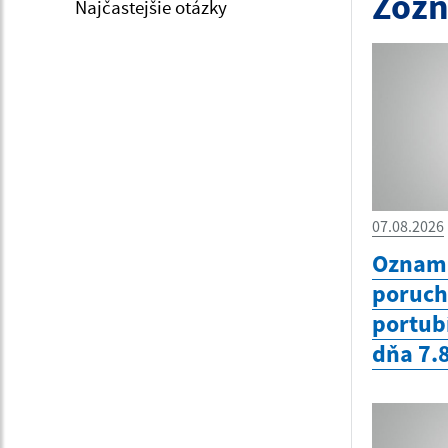
Zozn
Najčastejšie otázky
07.08.2026
Oznam 
poruc
portub
dňa 7.