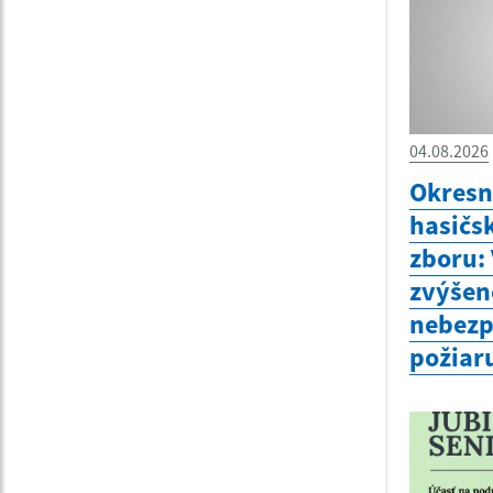
04.08.2026
Okresn
hasičs
zboru:
zvýšen
nebezp
požiar