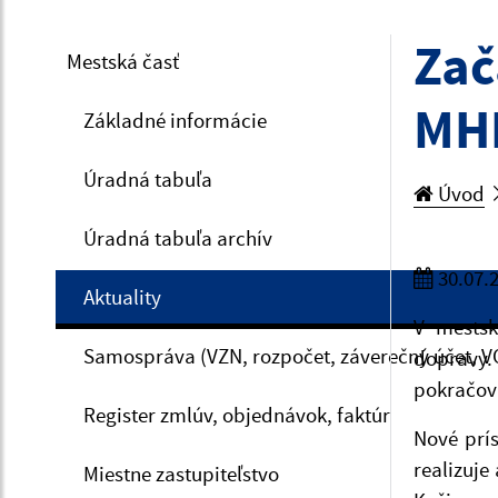
Zač
Mestská časť
MHD
Základné informácie
Úradná tabuľa
Úvod
Úradná tabuľa archív
30.07.
Aktuality
V mestsk
Samospráva (VZN, rozpočet, záverečný účet, V
dopravy.
pokračova
Register zmlúv, objednávok, faktúr
Nové prís
realizuje
Miestne zastupiteľstvo