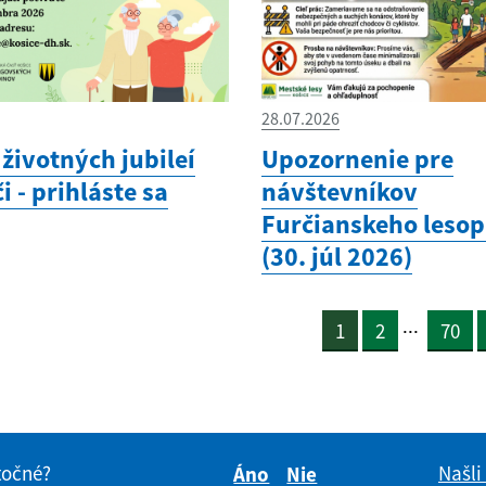
28.07.2026
životných jubileí
Upozornenie pre
i - prihláste sa
návštevníkov
Furčianskeho leso
(30. júl 2026)
...
1
2
70
itočné?
Našli
Áno
Nie