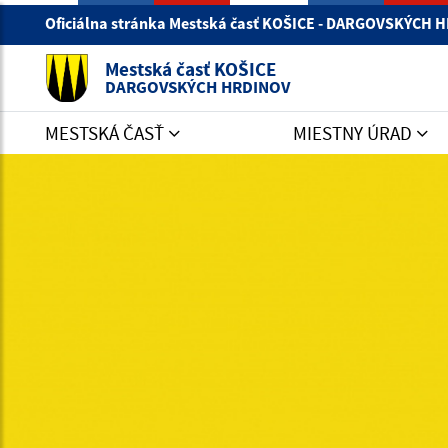
Oficiálna stránka Mestská časť KOŠICE - DARGOVSKÝCH
Mestská časť KOŠICE
DARGOVSKÝCH HRDINOV
MESTSKÁ ČASŤ
MIESTNY ÚRAD