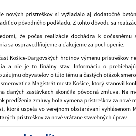
ie nových prístreškov si vyžiadalo aj dodatočné betó
diť do pôvodného podkladu. Z tohto dôvodu sa realizáci
edomí, že počas realizácie dochádza k dočasnému zn
ia sa ospravedlňujeme a ďakujeme za pochopenie.
asť Košice-Dargovských hrdinov výmenu prístreškov nere
cia a nie je to finálny stav. Informáciu o prebieha
o záujmu obyvateľov o túto tému a častých otázok smer
smerovať na Magistrát mesta Košice, ktorý stanovil kon
na daných zastávkach skončila pôvodná zmluva. Na mes
k predĺženia zmluvy bola výmena prístreškov za nové m
sť, ktorá uspela vo verejnom obstarávaní vyhlásenom M
arých prístreškov za nové vrátane stavebných úprav.