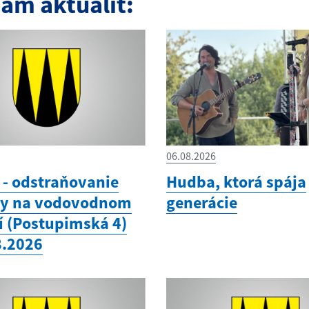
am aktualít:
06.08.2026
- odstraňovanie
Hudba, ktorá spája
hy na vodovodnom
generácie
í (Postupimská 4)
8.2026