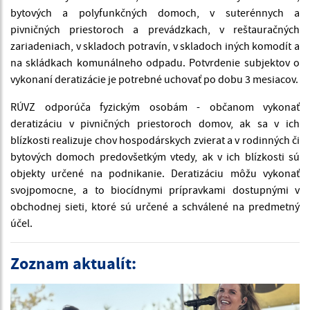
bytových a polyfunkčných domoch, v suterénnych a
pivničných priestoroch a prevádzkach, v reštauračných
zariadeniach, v skladoch potravín, v skladoch iných komodít a
na skládkach komunálneho odpadu. Potvrdenie subjektov o
vykonaní deratizácie je potrebné uchovať po dobu 3 mesiacov.
RÚVZ odporúča fyzickým osobám - občanom vykonať
deratizáciu v pivničných priestoroch domov, ak sa v ich
blízkosti realizuje chov hospodárskych zvierat a v rodinných či
bytových domoch predovšetkým vtedy, ak v ich blízkosti sú
objekty určené na podnikanie. Deratizáciu môžu vykonať
svojpomocne, a to biocídnymi prípravkami dostupnými v
obchodnej sieti, ktoré sú určené a schválené na predmetný
účel.
Zoznam aktualít: