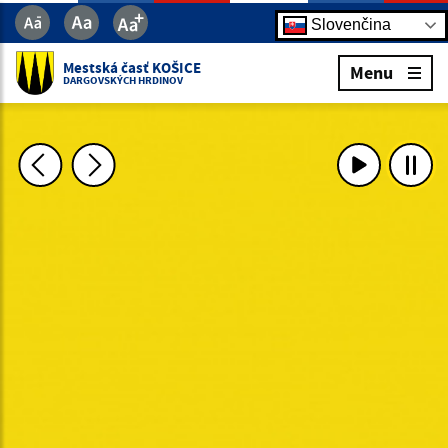
Slovenčina
Mestská časť KOŠICE
Menu
DARGOVSKÝCH HRDINOV