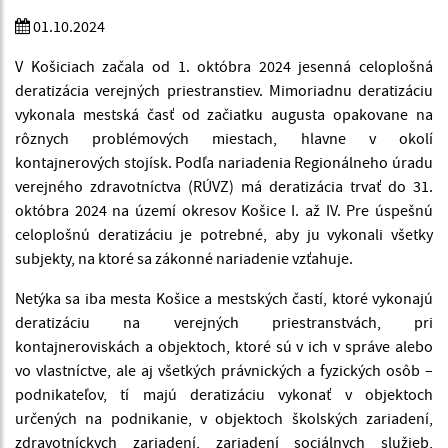
01.10.2024
V Košiciach začala od 1. októbra 2024 jesenná celoplošná
deratizácia verejných priestranstiev. Mimoriadnu deratizáciu
vykonala mestská časť od začiatku augusta opakovane na
rôznych problémových miestach, hlavne v okolí
kontajnerových stojísk. Podľa nariadenia Regionálneho úradu
verejného zdravotníctva (RÚVZ) má deratizácia trvať do 31.
októbra 2024 na území okresov Košice I. až IV. Pre úspešnú
celoplošnú deratizáciu je potrebné, aby ju vykonali všetky
subjekty, na ktoré sa zákonné nariadenie vzťahuje.
Netýka sa iba mesta Košice a mestských častí, ktoré vykonajú
deratizáciu na verejných priestranstvách, pri
kontajneroviskách a objektoch, ktoré sú v ich v správe alebo
vo vlastníctve, ale aj všetkých právnických a fyzických osôb –
podnikateľov, tí majú deratizáciu vykonať v objektoch
určených na podnikanie, v objektoch školských zariadení,
zdravotníckych zariadení, zariadení sociálnych služieb,