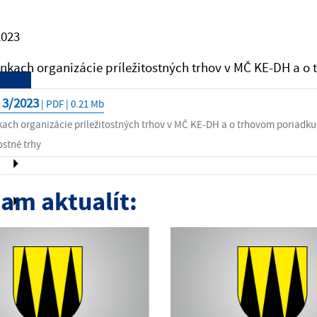
2023
kach organizácie príležitostných trhov v MČ KE-DH a o t
 3/2023
| PDF | 0.21 Mb
O)
ach organizácie príležitostných trhov v MČ KE-DH a o trhovom poriadku
ostné trhy
am aktualít: