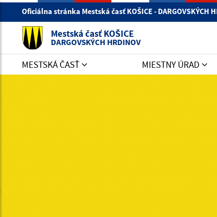
Oficiálna stránka Mestská časť KOŠICE - DARGOVSKÝCH
Mestská časť KOŠICE
DARGOVSKÝCH HRDINOV
MESTSKÁ ČASŤ
MIESTNY ÚRAD