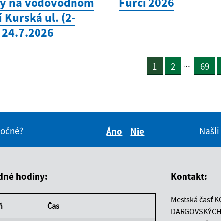
hy na vodovodnom
Furči 2026
 Kurská ul. (2-
 24.7.2026
...
1
2
69
itočné?
Našli
Áno
Nie
Boli tieto informácie pre 
Boli tieto informáci
dné hodiny:
Kontakt:
Mestská časť K
ň
Čas
DARGOVSKÝCH