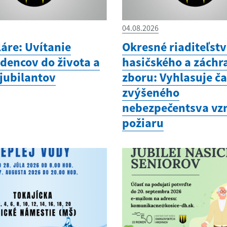
04.08.2026
áre: Uvítanie
Okresné riaditeľst
dencov do života a
hasičského a zách
 jubilantov
zboru: Vyhlasuje č
zvýšeného
nebezpečentsva vz
požiaru