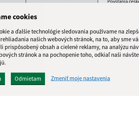
Povstania česk
ndelok
8.00-12.00, 13.00-14.30
040 22 Košice
ame cookies
orok
8.00-12.00, 13.00-15.00
informatika@k
+421 55 300 90
okie a ďalšie technológie sledovania používame na zlepš
reda
8.00-12.00, 13.00-16.30
 prehliadania našich webových stránok, na to, aby sme v
IČO: 00690988
li prispôsobený obsah a cielené reklamy, na analýzu náv
rtok
8.00-12.00
bových stránok a na pochopenie toho, odkiaľ naši návšte
jú.
atok
8.00-12.00
Zmeniť moje nastavenia
m
Odmietam