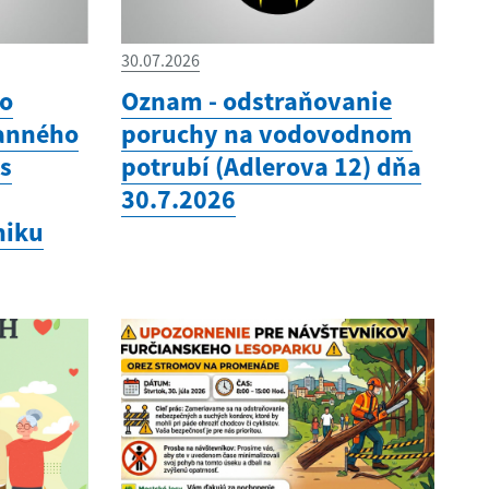
30.07.2026
vo
Oznam - odstraňovanie
ranného
poruchy na vodovodnom
as
potrubí (Adlerova 12) dňa
30.7.2026
niku