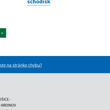
schodísk
>
 ste na stránke chybu?
vás užitočné?
e pre vás užitočné?
OŠICE -
 HRDINOV