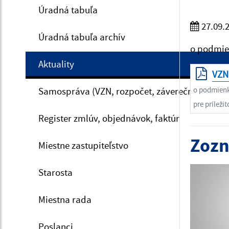
Úradná tabuľa
27.09.
Úradná tabuľa archív
o podmien
Aktuality
VZN
Samospráva (VZN, rozpočet, záverečný účet, V
o podmienk
pre príležit
Register zmlúv, objednávok, faktúr
Zozn
Miestne zastupiteľstvo
Starosta
Miestna rada
Poslanci