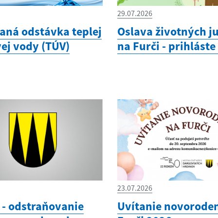
29.07.2026
aná odstávka teplej
Oslava životných ju
vej vody (TÚV)
na Furči - prihláste
23.07.2026
- odstraňovanie
Uvítanie novorode