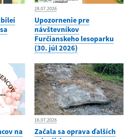
28.07.2026
bileí
Upozornenie pre
 sa
návštevníkov
Furčianskeho lesoparku
(30. júl 2026)
16.07.2026
ncov na
Začala sa oprava ďalších