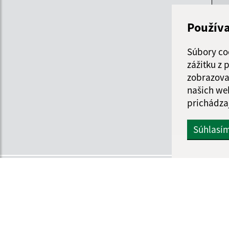
Po
Použív
Ut
Súbory co
St
zážitku z
zobrazova
Štv
našich we
prichádza
Pi
Súhlasí