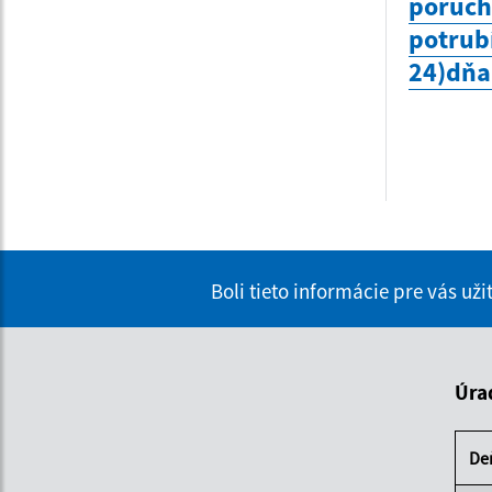
poruc
potrubí
24)dňa
Boli tieto informácie pre vás už
Úra
De