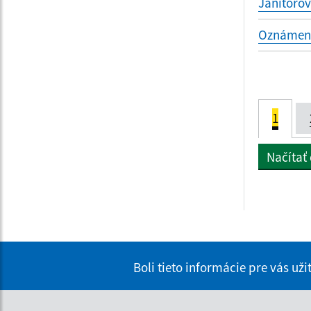
Janitoro
Oznámenie
1
Načítať
Boli tieto informácie pre vás už