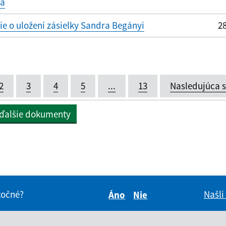
vá
 o uložení zásielky Sandra Begányi
28
2
3
4
5
...
13
Nasledujúca 
 ďalšie dokumenty
itočné?
Našli
Áno
Nie
Boli tieto informácie pre 
Boli tieto informáci