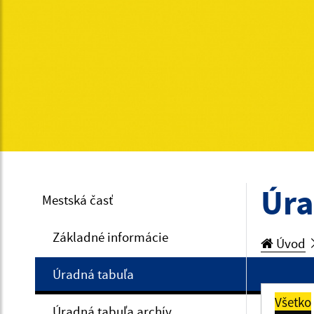
Úra
Mestská časť
Základné informácie
Úvod
Úradná tabuľa
Všetko
Úradná tabuľa archív