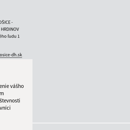
OŠICE -
 HRDINOV
ého ľudu 1
osice-dh.sk
 01
enie vášho
ám
števnosti
vníci