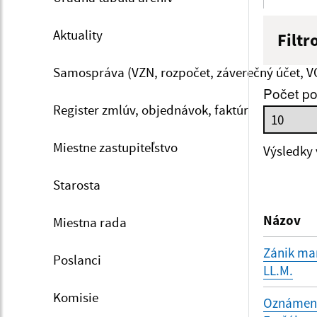
Aktuality
Filtr
Názov
Samospráva (VZN, rozpočet, záverečný účet, V
Počet po
Register zmlúv, objednávok, faktúr
Dátum 
Miestne zastupiteľstvo
Výsledky
Starosta
Filtr
Názov
Miestna rada
Zánik man
Poslanci
LL.M.
Komisie
Oznámenie