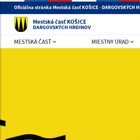
Oficiálna stránka Mestská časť KOŠICE - DARGOVSKÝCH
Mestská časť KOŠICE
DARGOVSKÝCH HRDINOV
MESTSKÁ ČASŤ
MIESTNY ÚRAD