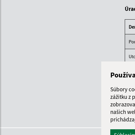
Úra
De
Po
Ut
St
Použív
Štv
Súbory co
zážitku z
Pi
zobrazova
našich we
prichádza
Súhlasí