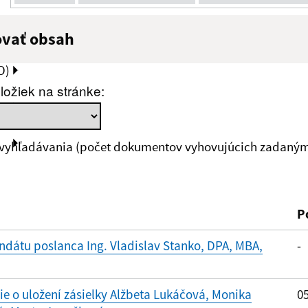
ovať obsah
:
Popis:
O)
ložiek na stránke:
zverejnenia do:
 vyhľadávania (počet dokumentov vyhovujúcich zadaným 
ovať
P
dátu poslanca Ing. Vladislav Stanko, DPA, MBA,
-
 o uložení zásielky Alžbeta Lukáčová, Monika
05