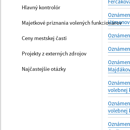
Ferčákov
Hlavný kontrolór
Oznámenie
Usmanov
Majetkové priznania volených funkcionárov
Oznámenie
Ceny mestskej časti
Oznámenie
Projekty z externých zdrojov
Oznámenie
Najčastejšie otázky
Majdákov
Oznámeni
volebnej 
Oznámeni
volebnej 
Oznámenie