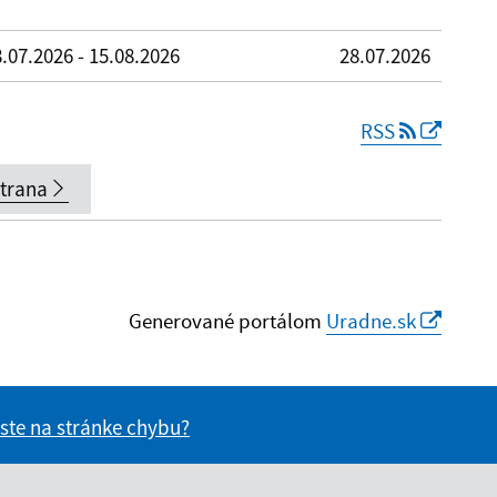
.07.2026 - 15.08.2026
28.07.2026
RSS
strana
Generované portálom
Uradne.sk
 ste na stránke chybu?
vás užitočné?
e pre vás užitočné?