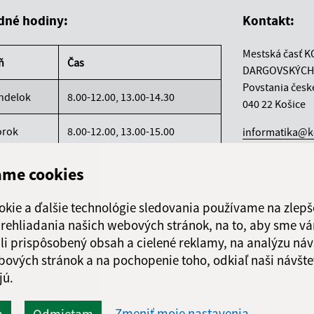
dné hodiny:
Kontakt:
Mestská časť K
ň
Čas
DARGOVSKÝCH
Povstania česk
ndelok
8.00-12.00, 13.00-14.30
040 22 Košice
orok
8.00-12.00, 13.00-15.00
informatika@k
+421 55 300 90
reda
8.00-12.00, 13.00-16.30
ame cookies
IČO: 00690988
rtok
8.00-12.00
okie a ďalšie technológie sledovania používame na zlepš
 prehliadania našich webových stránok, na to, aby sme v
atok
8.00-12.00
li prispôsobený obsah a cielené reklamy, na analýzu náv
bových stránok a na pochopenie toho, odkiaľ naši návšte
jú.
Zmeniť moje nastavenia
m
Odmietam