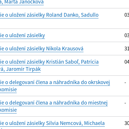
á, Marta Janočková
 o uložení zásielky Roland Danko, Sadullo
03
 o uložení zásielky
03
 o uložení zásielky Nikola Krausová
31
 o uložení zásielky Kristián Saboľ, Patrícia
04
á, Jaromír Tirpák
e o delegovaní člena a náhradníka do okrskovej
-
komisie
e o delegovaní člena a náhradníka do miestnej
-
komisie
 o uložení zásielky Silvia Nemcová, Michaela
30