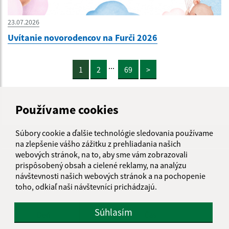
23.07.2026
Uvítanie novorodencov na Furči 2026
...
1
2
69
>
Používame cookies
Súbory cookie a ďalšie technológie sledovania používame
Je táto stránka užitočná?
Áno
Nie
na zlepšenie vášho zážitku z prehliadania našich
Boli tieto 
Boli 
webových stránok, na to, aby sme vám zobrazovali
Našli ste na stránke chybu?
Napíšte nám
prispôsobený obsah a cielené reklamy, na analýzu
návštevnosti našich webových stránok a na pochopenie
toho, odkiaľ naši návštevníci prichádzajú.
Úradné hodiny:
Súhlasím
Deň
Čas