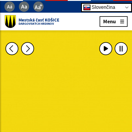
Slovenčina
Mestská časť KOŠICE
Menu
DARGOVSKÝCH HRDINOV