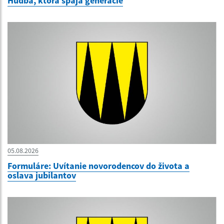
Hudba, ktorá spája generácie
05.08.2026
Formuláre: Uvítanie novorodencov do života a
oslava jubilantov