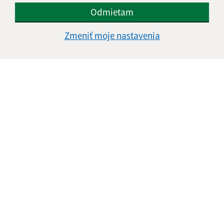
Pondelok
8.00-12.00, 13.00-14.30
Odmietam
Zmeniť moje nastavenia
Utorok
8.00-12.00, 13.00-15.00
Streda
8.00-12.00, 13.00-16.30
Štvrtok
8.00-12.00
Piatok
8.00-12.00
Kontakt:
Mestská časť KOŠICE - DARGOVSKÝCH HRDINOV
Povstania českého ľudu 1
040 22 Košice
informatika@kosice-dh.sk
+421 55 300 90 01