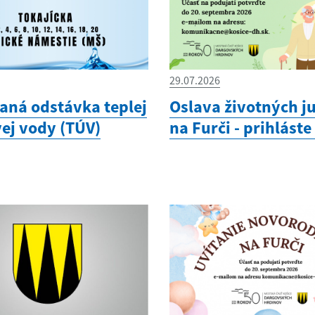
29.07.2026
aná odstávka teplej
Oslava životných ju
vej vody (TÚV)
na Furči - prihláste