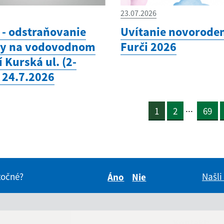
23.07.2026
- odstraňovanie
Uvítanie novorode
hy na vodovodnom
Furči 2026
 Kurská ul. (2-
 24.7.2026
...
1
2
69
itočné?
Našli
Áno
Nie
Boli tieto informácie pre 
Boli tieto informáci
dné hodiny:
Kontakt: