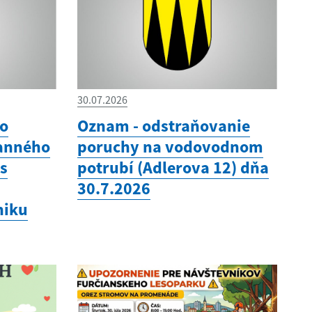
30.07.2026
vo
Oznam - odstraňovanie
ranného
poruchy na vodovodnom
as
potrubí (Adlerova 12) dňa
30.7.2026
niku