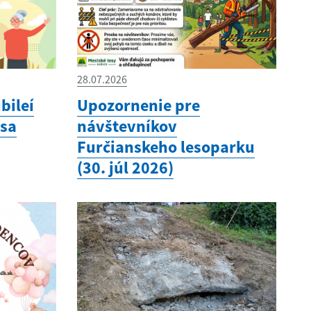
28.07.2026
bileí
Upozornenie pre
 sa
návštevníkov
Furčianskeho lesoparku
(30. júl 2026)