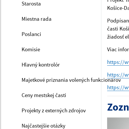
Starosta
Košice-D
Miestna rada
Podpísaná
časti Ko
Poslanci
žiadosť e
Komisie
Viac info
https://
Hlavný kontrolór
https://
Majetkové priznania volených funkcionárov
https://
Ceny mestskej časti
Zozn
Projekty z externých zdrojov
Najčastejšie otázky