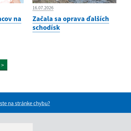
16.07.2026
ncov na
Začala sa oprava ďalších
schodísk
>
 ste na stránke chybu?
vás užitočné?
e pre vás užitočné?