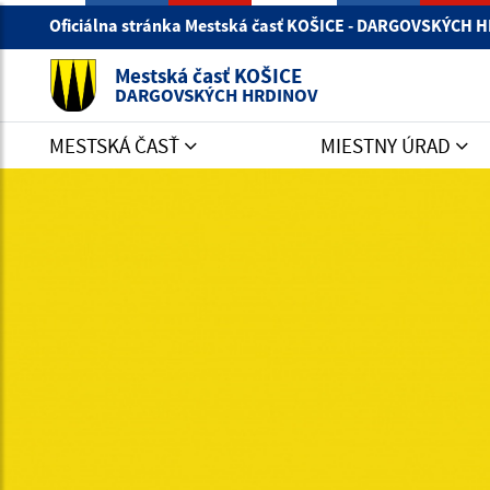
Oficiálna stránka Mestská časť KOŠICE - DARGOVSKÝCH
Mestská časť KOŠICE
DARGOVSKÝCH HRDINOV
MESTSKÁ ČASŤ
MIESTNY ÚRAD