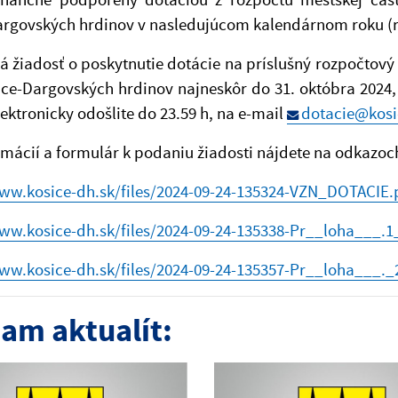
argovských hrdinov v nasledujúcom kalendárnom roku (r
 žiadosť o poskytnutie dotácie na príslušný rozpočtov
šice-Dargovských hrdinov najneskôr do 31. októbra 202
lektronicky odošlite do 23.59 h, na e-mail
dotacie@kosi
rmácií a formulár k podaniu žiadosti nájdete na odkazoc
www.kosice-dh.sk/files/2024-09-24-135324-VZN_DOTACIE.
www.kosice-dh.sk/files/2024-09-24-135338-Pr__loha___.
www.kosice-dh.sk/files/2024-09-24-135357-Pr__loha___.
am aktualít: