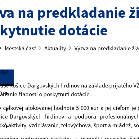
va na predkladanie ži
kytnutie dotácie
Mestská časť
Aktuality
Výzva na predkladanie žia
2024
asť Košice-Dargovských hrdinov na základe prijatého VZN
O)
adanie žiadostí o poskytnutí dotácie.
v celkovej alokovanej hodnote 5 000 eur a jej cieľom j
šice-Dargovských hrdinov a podpora profesionálnych 
ké aktivity, vzdelávanie, telovýchova, šport a mládež, s
finančne podporený dotáciou z rozpočtu mestskej čast