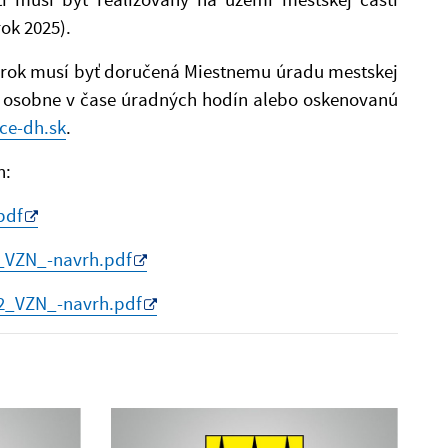
ok 2025).
ý rok musí byť doručená Miestnemu úradu mestskej
4, osobne v čase úradných hodín alebo oskenovanú
ce-dh.sk
.
h:
pdf
1_VZN_-navrh.pdf
_2_VZN_-navrh.pdf