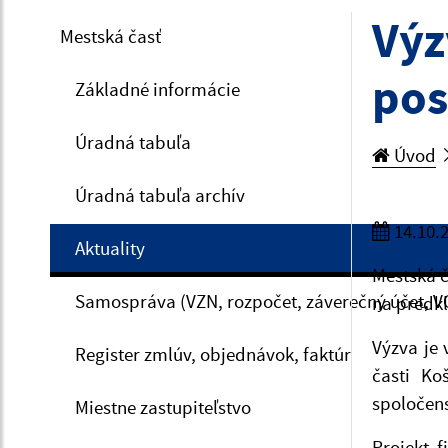
Výz
Mestská časť
pos
Základné informácie
Úradná tabuľa
Úvod
Úradná tabuľa archív
14.10.
Aktuality
Mestská č
Samospráva (VZN, rozpočet, záverečný účet, V
na predkl
Výzva je 
Register zmlúv, objednávok, faktúr
časti Ko
spoločens
Miestne zastupiteľstvo
Projekt 