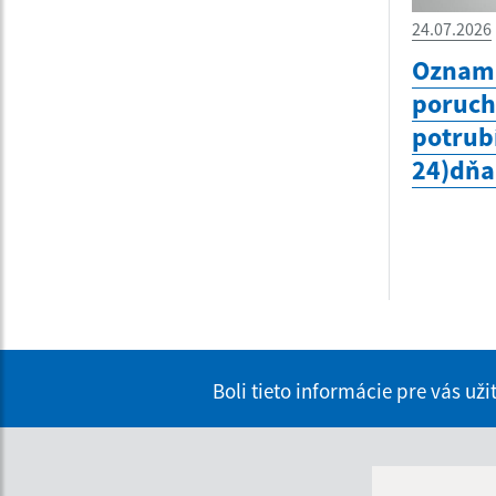
24.07.2026
Oznam 
poruc
potrubí
24)dňa
Boli tieto informácie pre vás už
Úra