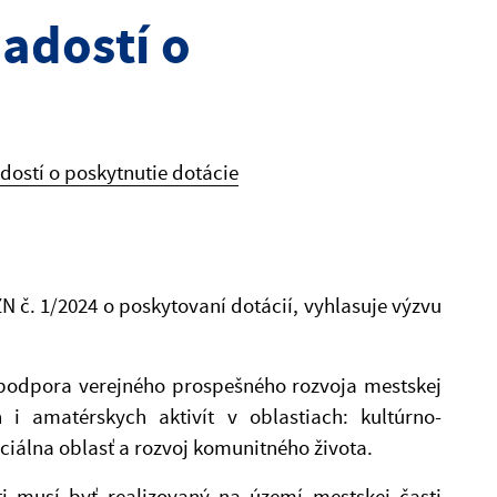
adostí o
dostí o poskytnutie dotácie
 č. 1/2024 o poskytovaní dotácií, vyhlasuje výzvu
e podpora verejného prospešného rozvoja mestskej
i amatérskych aktivít v oblastiach: kultúrno-
ociálna oblasť a rozvoj komunitného života.
i musí byť realizovaný na území mestskej časti