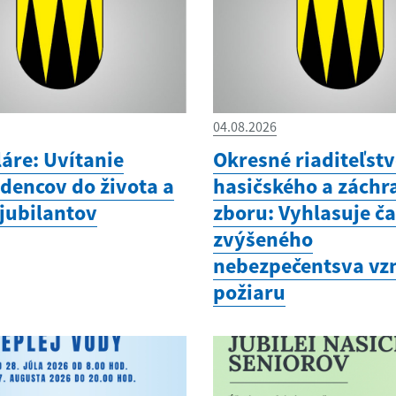
04.08.2026
áre: Uvítanie
Okresné riaditeľst
dencov do života a
hasičského a zách
 jubilantov
zboru: Vyhlasuje č
zvýšeného
nebezpečentsva vz
požiaru