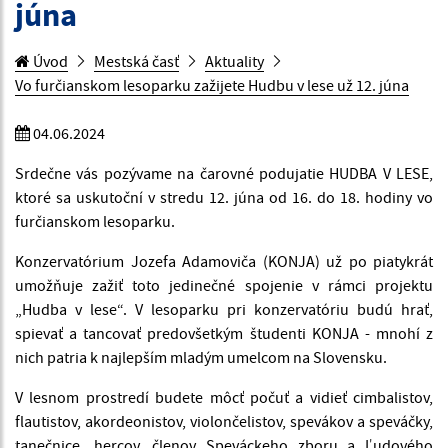
júna
Úvod
Mestská časť
Aktuality
Vo furčianskom lesoparku zažijete Hudbu v lese už 12. júna
04.06.2024
Srdečne vás pozývame na čarovné podujatie HUDBA V LESE,
ktoré sa uskutoční v stredu 12. júna od 16. do 18. hodiny vo
furčianskom lesoparku.
Konzervatórium Jozefa Adamoviča (KONJA) už po piatykrát
umožňuje zažiť toto jedinečné spojenie v rámci projektu
„Hudba v lese“. V lesoparku pri konzervatóriu budú hrať,
spievať a tancovať predovšetkým študenti KONJA - mnohí z
nich patria k najlepším mladým umelcom na Slovensku.
V lesnom prostredí budete môcť počuť a vidieť cimbalistov,
flautistov, akordeonistov, violončelistov, spevákov a speváčky,
tanečnice, hercov, členov Speváckeho zboru a Ľudového