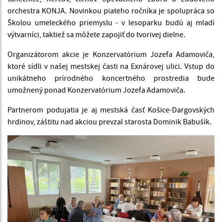
orchestra KONJA. Novinkou piateho ročníka je spolupráca so
Školou umeleckého priemyslu - v lesoparku budú aj mladí
výtvarníci, taktiež sa môžete zapojiť do tvorivej dielne.
Organizátorom akcie je Konzervatórium Jozefa Adamoviča,
ktoré sídli v našej mestskej časti na Exnárovej ulici. Vstup do
unikátneho prírodného koncertného prostredia bude
umožnený ponad Konzervatórium Jozefa Adamoviča.
Partnerom podujatia je aj mestská časť Košice-Dargovských
hrdinov, záštitu nad akciou prevzal starosta Dominik Babušík.