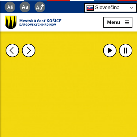
Slovenčina
Mestská časť KOŠICE
Menu
DARGOVSKÝCH HRDINOV