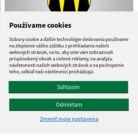
Používame cookies
24.07.2026
Súbory cookie a ďalšie technológie sledovania používame
na zlepšenie vášho zážitku z prehliadania našich
Oznam - odstraňovanie poruchy na vodovodnom
potrubí Kurská ul. (2-24)dňa 24.7.2026
webových stránok, na to, aby sme vám zobrazovali
prispôsobený obsah a cielené reklamy, na analýzu
návštevnosti našich webových stránok a na pochopenie
...
1
2
70
>
toho, odkiaľ naši návštevníci prichádzajú.
Súhlasím
Odmietam
Je táto stránka užitočná?
Áno
Nie
Boli tieto 
Boli 
Zmeniť moje nastavenia
Našli ste na stránke chybu?
Napíšte nám