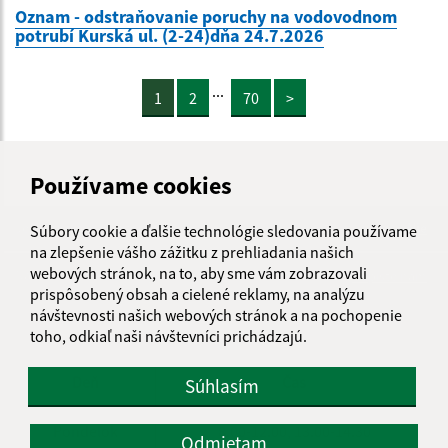
Oznam - odstraňovanie poruchy na vodovodnom
potrubí Kurská ul. (2-24)dňa 24.7.2026
...
1
2
70
>
Používame cookies
Je táto stránka užitočná?
Áno
Nie
Súbory cookie a ďalšie technológie sledovania používame
Boli tieto 
Boli 
na zlepšenie vášho zážitku z prehliadania našich
webových stránok, na to, aby sme vám zobrazovali
Našli ste na stránke chybu?
Napíšte nám
prispôsobený obsah a cielené reklamy, na analýzu
návštevnosti našich webových stránok a na pochopenie
Úradné hodiny:
toho, odkiaľ naši návštevníci prichádzajú.
Deň
Čas
Súhlasím
Pondelok
8.00-12.00, 13.00-14.30
Odmietam