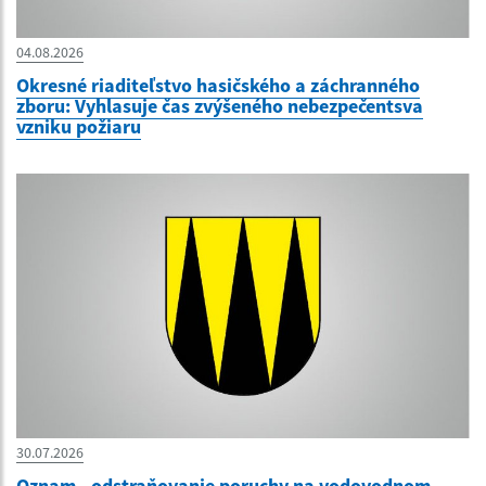
04.08.2026
Okresné riaditeľstvo hasičského a záchranného
zboru: Vyhlasuje čas zvýšeného nebezpečentsva
vzniku požiaru
30.07.2026
Oznam - odstraňovanie poruchy na vodovodnom