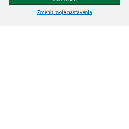
Utorok
8.00-12.00, 13.00-15.00
Zmeniť moje nastavenia
Streda
8.00-12.00, 13.00-16.30
Štvrtok
8.00-12.00
Piatok
8.00-12.00
Kontakt:
Mestská časť KOŠICE - DARGOVSKÝCH HRDINOV
Povstania českého ľudu 1
040 22 Košice
informatika@kosice-dh.sk
+421 55 300 90 01
IČO: 00690988