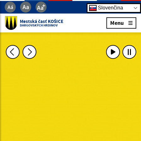
Slovenčina
Mestská časť KOŠICE
Menu
DARGOVSKÝCH HRDINOV