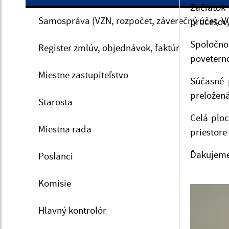
Začiatok
Samospráva (VZN, rozpočet, záverečný účet, V
procesov,
Spoločno
Register zmlúv, objednávok, faktúr
povetern
Miestne zastupiteľstvo
Súčasné 
preložená
Starosta
Celá ploc
Miestna rada
priestore
Ďakujeme
Poslanci
Komisie
Hlavný kontrolór