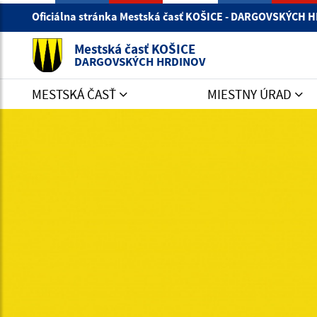
Oficiálna stránka Mestská časť KOŠICE - DARGOVSKÝCH
Mestská časť KOŠICE
DARGOVSKÝCH HRDINOV
MESTSKÁ ČASŤ
MIESTNY ÚRAD