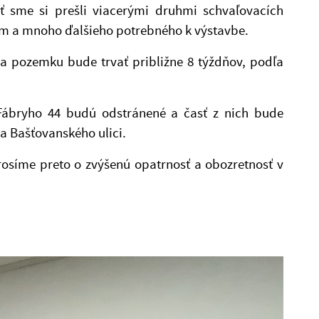
sť sme si prešli viacerými druhmi schvaľovacích
am a mnoho ďalšieho potrebného k výstavbe.
ia pozemku bude trvať približne 8 týždňov, podľa
 Fábryho 44 budú odstránené a časť z nich bude
a Bašťovanského ulici.
rosíme preto o zvýšenú opatrnosť a obozretnosť v