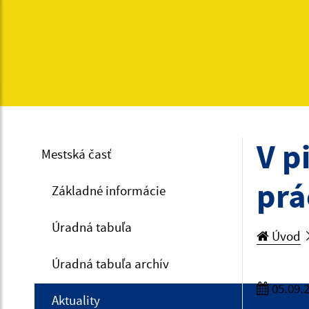
V p
Mestská časť
prá
Základné informácie
Úradná tabuľa
Úvod
Úradná tabuľa archív
05.09.
Aktuality