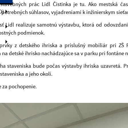
 stavebných prác Lidl Čistinka je tu. Ako mestská ča
O)
 potrebných súhlasov, vyjadreniami k inžinierskym sieť
sť Lidl realizuje samotnú výstavbu, ktorá od odovzdan
ostných podmienok.
prvky z detského ihriska a príslušný mobiliár pri ZŠ
 na detské ihrisko nachádzajúce sa v parku pri fontáne n
ha staveniska bude počas výstavby ihriska uzavretá. P
 staveniska a jeho okolí.
 za pochopenie.