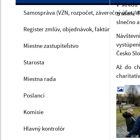
V stredu
Samospráva (VZN, rozpočet, záverečný účet, V
zrušené 
slnečno a
Register zmlúv, objednávok, faktúr
Návštevn
vystúpen
Miestne zastupiteľstvo
Česko Sl
Starosta
Až do ch
charitatí
Miestna rada
Poslanci
Komisie
Hlavný kontrolór