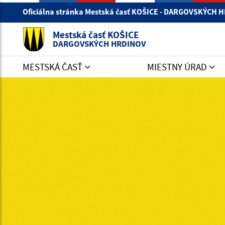
Oficiálna stránka Mestská časť KOŠICE - DARGOVSKÝCH
Mestská časť KOŠICE
DARGOVSKÝCH HRDINOV
MESTSKÁ ČASŤ
MIESTNY ÚRAD