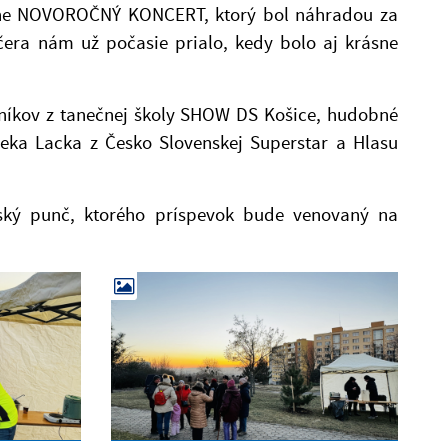
ntáne NOVOROČNÝ KONCERT, ktorý bol náhradou za
čera nám už počasie prialo, kedy bolo aj krásne
čníkov z tanečnej školy SHOW DS Košice, hudobné
eka Lacka z Česko Slovenskej Superstar a Hlasu
vský punč, ktorého príspevok bude venovaný na