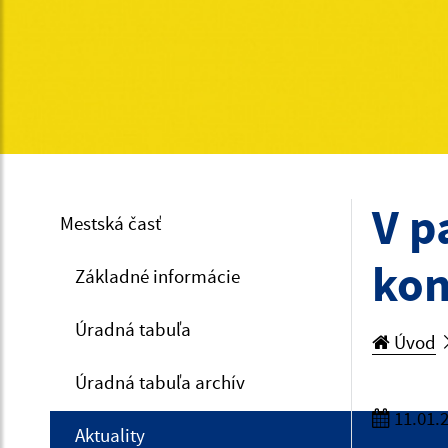
V p
Mestská časť
kon
Základné informácie
Úradná tabuľa
Úvod
Úradná tabuľa archív
11.01.
Aktuality