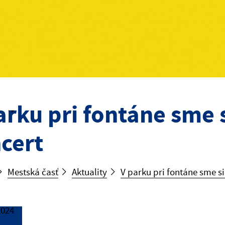
arku pri fontáne sme 
cert
Mestská časť
Aktuality
V parku pri fontáne sme si
2024