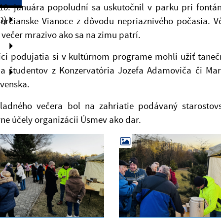
 10. januára popoludní sa uskutočnil v parku pri fo
O)
Furčianske Vianoce z dôvodu nepriaznivého počasia. V
 večer mrazivo ako sa na zimu patrí.
íci podujatia si v kultúrnom programe mohli užiť tane
ia študentov z Konzervatória Jozefa Adamoviča či Mar
ovenska.
ladného večera bol na zahriatie podávaný starosto
vne účely organizácii Úsmev ako dar.