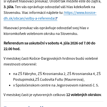
si vybaviť hlasovací preukaz. Urobiť tak môžete ešte do zajtra,
3. júla.
Ten vás oprávňuje odovzdať váš hlas kdekoľvek na
Slovensku. Viac informácií nájdete tu:
https://www.kosice-
dh.sk/obcan/volby-a-referenda
Hlasovací preukaz vás oprávňuje odovzdať svoj hlas v
ktoromkoľvek volebnom okrsku na Slovensku.
Referendum sa uskutoční v sobotu 4. júla 2026 od 7.00 do
22.00 hod.
V mestskej časti Košice-Dargovských hrdinov budú volebné
miestnosti otvorené:
na ZŠ Fábryho, ZŠ Krosnianska 2, ZŠ Krosnianska 4, ZŠ
Postupimská,ZŠ Ľudovíta Fullu (Maurerova),
v Spoločenskom centre na Jegorovovom námestí č. 5.
V mestskej časti je vytvorených celkovo
12 volebných okrskov
.