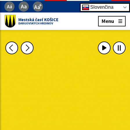
Slovenčina
Mestská časť KOŠICE
Menu
DARGOVSKÝCH HRDINOV