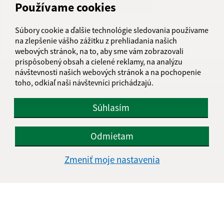
...
Používame cookies
1
2
69
>
Súbory cookie a ďalšie technológie sledovania používame
na zlepšenie vášho zážitku z prehliadania našich
webových stránok, na to, aby sme vám zobrazovali
prispôsobený obsah a cielené reklamy, na analýzu
Je táto stránka užitočná?
Áno
Nie
návštevnosti našich webových stránok a na pochopenie
Boli tieto 
Boli 
toho, odkiaľ naši návštevníci prichádzajú.
Našli ste na stránke chybu?
Napíšte nám
Súhlasím
Úradné hodiny:
Odmietam
Deň
Čas
Zmeniť moje nastavenia
Pondelok
8.00-12.00, 13.00-14.30
Utorok
8.00-12.00, 13.00-15.00
Streda
8.00-12.00, 13.00-16.30