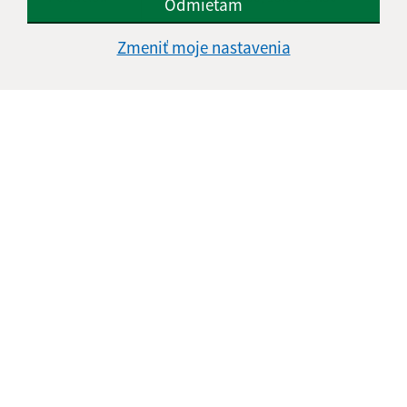
Odmietam
Utorok
8.00-12.00, 13.00-15.00
Zmeniť moje nastavenia
Streda
8.00-12.00, 13.00-16.30
Štvrtok
8.00-12.00
Piatok
8.00-12.00
Kontakt:
Mestská časť KOŠICE - DARGOVSKÝCH HRDINOV
Povstania českého ľudu 1
040 22 Košice
informatika@kosice-dh.sk
+421 55 300 90 01