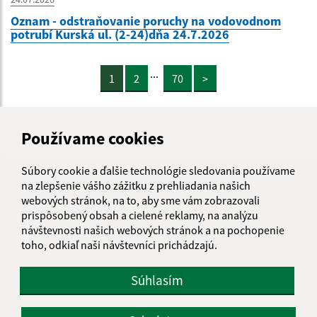
Oznam - odstraňovanie poruchy na vodovodnom
potrubí Kurská ul. (2-24)dňa 24.7.2026
...
1
2
70
>
Používame cookies
Súbory cookie a ďalšie technológie sledovania používame
Je táto stránka užitočná?
Áno
Nie
Boli tieto 
Boli 
na zlepšenie vášho zážitku z prehliadania našich
webových stránok, na to, aby sme vám zobrazovali
Našli ste na stránke chybu?
Napíšte nám
prispôsobený obsah a cielené reklamy, na analýzu
návštevnosti našich webových stránok a na pochopenie
Úradné hodiny:
toho, odkiaľ naši návštevníci prichádzajú.
Súhlasím
Deň
Čas
Pondelok
8.00-12.00, 13.00-14.30