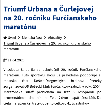
Triumf Urbana a Čurlejovej
na 20. ročníku Furčianskeho
maratónu
Úvod
Mestská časť
Aktuality
Triumf Urbana a Čurlejovej na 20. ročníku Furčianskeho
maratónu
11.04.2023
V sobotu 8. apríla sa uskutočnil 20. ročník Furčianskeho
maratónu. Túto športovú akciu už pravidelne podporuje aj
mestská časť Košice-Dargovských hrdinov. Preteky
zorganizoval O5 Bežecký klub Furča, ktorý založili v roku 2004.
Maratónska súťaž prebiehala na trati v lesoparku po
promenádnom chodníku na Zelený dvor a späť (šesť kôl). Do
cieľa maratónskej trate dobehlo celkovo 41 účastníkov.