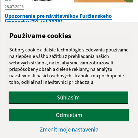
28.07.2026
Upozornenie pre návštevníkov Furčianskeho
lesoparku (30. júl 2026)
Používame cookies
Súbory cookie a ďalšie technológie sledovania používame
na zlepšenie vášho zážitku z prehliadania našich
webových stránok, na to, aby sme vám zobrazovali
prispôsobený obsah a cielené reklamy, na analýzu
návštevnosti našich webových stránok a na pochopenie
toho, odkiaľ naši návštevníci prichádzajú.
Súhlasím
Odmietam
24.07.2026
Oznam - odstraňovanie poruchy na vodovodnom
Zmeniť moje nastavenia
potrubí Kurská ul. (2-24)dňa 24.7.2026