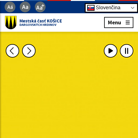
Slovenčina
Mestská časť KOŠICE
Menu
DARGOVSKÝCH HRDINOV