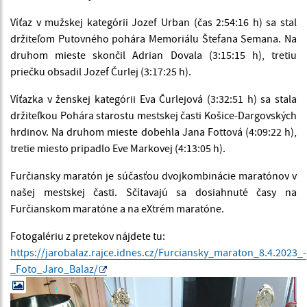
Víťaz v mužskej kategórii Jozef Urban (čas 2:54:16 h) sa stal
držiteľom Putovného pohára Memoriálu Štefana Semana. Na
druhom mieste skončil Adrian Dovala (3:15:15 h), tretiu
priečku obsadil Jozef Čurlej (3:17:25 h).
Víťazka v ženskej kategórii Eva Čurlejová (3:32:51 h) sa stala
držiteľkou Pohára starostu mestskej časti Košice-Dargovských
hrdinov. Na druhom mieste dobehla Jana Fottová (4:09:22 h),
tretie miesto pripadlo Eve Markovej (4:13:05 h).
Furčiansky maratón je súčasťou dvojkombinácie maratónov v
našej mestskej časti. Sčítavajú sa dosiahnuté časy na
Furčianskom maratóne a na eXtrém maratóne.
Fotogalériu z pretekov nájdete tu:
https://jarobalaz.rajce.idnes.cz/Furciansky_maraton_8.4.2023_-
_Foto_Jaro_Balaz/