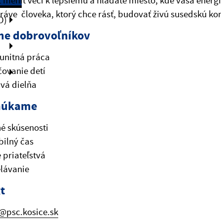
 meniť veci k lepšiemu a hľadáte miesto, kde vaša ener
ráve človeka, ktorý chce rásť, budovať živú susedskú ko
O)
e dobrovoľníkov
unitná práca
ovanie detí
ivá dielňa
núkame
é skúsenosti
ibilný čas
 priateľstvá
lávanie
t
@psc.kosice.sk