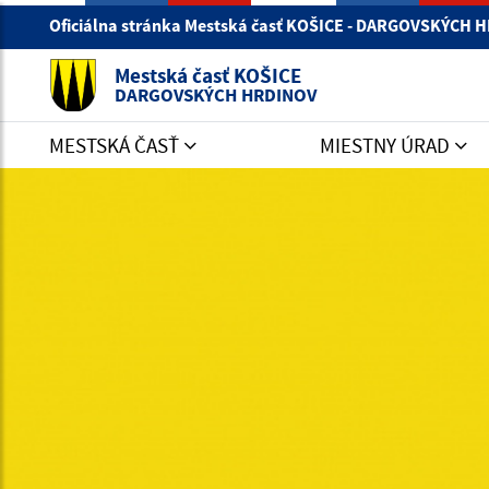
Oficiálna stránka Mestská časť KOŠICE - DARGOVSKÝCH
Mestská časť KOŠICE
DARGOVSKÝCH HRDINOV
MESTSKÁ ČASŤ
MIESTNY ÚRAD