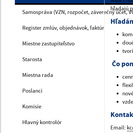
Máte chuť
hľadajú p
Samospráva (VZN, rozpočet, záverečný účet, V
Hľadám
Register zmlúv, objednávok, faktúr
kom
douč
Miestne zastupiteľstvo
tvor
Starosta
Čo po
Miestna rada
cenn
flex
Poslanci
nové
vzde
Komisie
Kontak
Hlavný kontrolór
Email:
kc