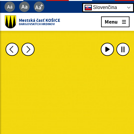
Slovenčina
Mestská časť KOŠICE
Menu
DARGOVSKÝCH HRDINOV