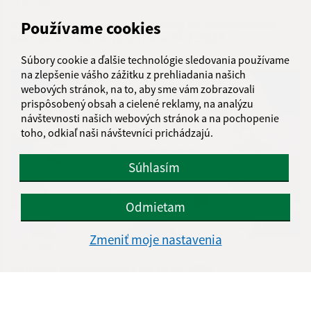
24.07.2026
Oznam - odstraňovanie poruchy na vodovodnom
Používame cookies
potrubí Kurská ul. (2-24)dňa 24.7.2026
Súbory cookie a ďalšie technológie sledovania používame
na zlepšenie vášho zážitku z prehliadania našich
webových stránok, na to, aby sme vám zobrazovali
prispôsobený obsah a cielené reklamy, na analýzu
návštevnosti našich webových stránok a na pochopenie
toho, odkiaľ naši návštevníci prichádzajú.
Súhlasím
Odmietam
Zmeniť moje nastavenia
23.07.2026
Uvítanie novorodencov na Furči 2026
...
1
2
69
>