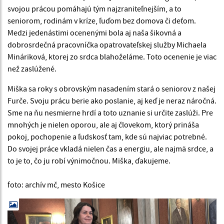
svojou prácou pomáhajú tým najzraniteľnejším, a to
seniorom, rodinám v kríze, ľuďom bez domova či deťom.
Medzi jedenástimi ocenenými bola aj naša šikovná a
dobrosrdečná pracovníčka opatrovateľskej služby Michaela
Mináriková, ktorej zo srdca blahoželáme. Toto ocenenie je viac
než zaslúžené.
Miška sa roky s obrovským nasadením stará o seniorov z našej
Furče. Svoju prácu berie ako poslanie, aj keď je neraz náročná.
Sme na ňu nesmierne hrdí a toto uznanie si určite zaslúži. Pre
mnohých je nielen oporou, ale aj človekom, ktorý prináša
pokoj, pochopenie a ľudskosť tam, kde sú najviac potrebné.
Do svojej práce vkladá nielen čas a energiu, ale najmä srdce, a
to je to, čo ju robí výnimočnou. Miška, ďakujeme.
foto: archív mč, mesto Košice