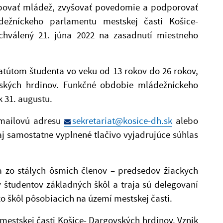
stupovať mládež, zvyšovať povedomie a podporovať
ádežníckeho parlamentu mestskej časti Košice-
chválený 21. júna 2022 na zasadnutí miestneho
atútom študenta vo veku od 13 rokov do 26 rokov,
ovských hrdinov. Funkčné obdobie mládežníckeho
 k 31. augustu.
-mailovú adresu
sekretariat@kosice-dh.sk
alebo
j samostatne vyplnené tlačivo vyjadrujúce súhlas
a zo stálych ôsmich členov – predsedov žiackych
 študentov základných škôl a traja sú delegovaní
škôl pôsobiacich na území mestskej časti.
v mestskej časti Košice- Dargovských hrdinov. Vznik