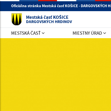
Oficiálna stránka Mestská časť KOŠICE - DARGOVSKÝCH
Mestská časť KOŠICE
DARGOVSKÝCH HRDINOV
MESTSKÁ ČASŤ
MIESTNY ÚRAD