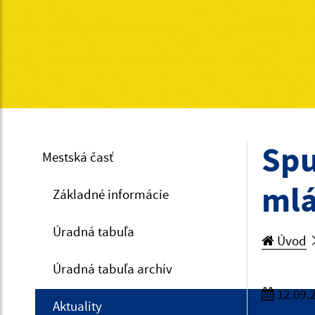
Spu
Mestská časť
mlá
Základné informácie
Úradná tabuľa
Úvod
Úradná tabuľa archív
12.09.
Aktuality