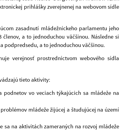
ektronickej prihlášky zverejnenej na webovom sídle
ovujúcom zasadnutí mládežníckeho parlamentu jeho
3 členov, a to jednoduchou väčšinou. Následne si
a podpredsedu, a to jednoduchou väčšinou.
je verejnosť prostredníctvom webového sídla
dzajú tieto aktivity:
 a podnetov vo veciach týkajúcich sa mládeže na
problémov mládeže žijúcej a študujúcej na území
nie sa na aktivitách zameraných na rozvoj mládeže