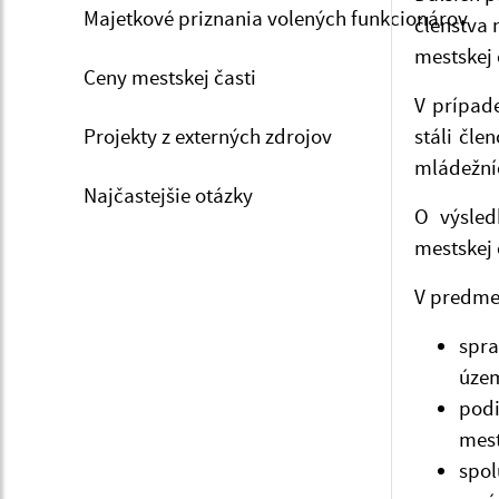
Majetkové priznania volených funkcionárov
členstva 
mestskej 
Ceny mestskej časti
V prípad
Projekty z externých zdrojov
stáli č
mládežníc
Najčastejšie otázky
O výsled
mestskej 
V predmet
spra
územ
podie
mest
spol