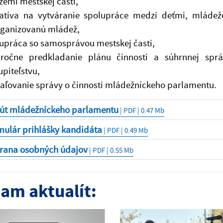
zemí mestskej časti,
iatíva na vytváranie spolupráce medzi deťmi, mláde
ganizovanú mládež,
upráca so samosprávou mestskej časti,
ročne predkladanie plánu činnosti a súhrnnej spra
upiteľstvu,
aľovanie správy o činnosti mládežníckeho parlamentu.
tút mládežníckeho parlamentu
| PDF | 0.47 Mb
mulár prihlášky kandidáta
| PDF | 0.49 Mb
rana osobných údajov
| PDF | 0.55 Mb
am aktualít: