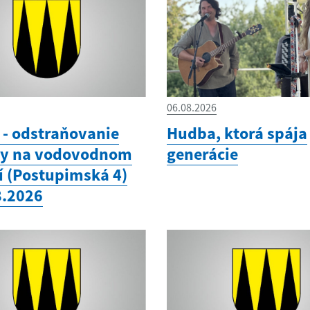
06.08.2026
- odstraňovanie
Hudba, ktorá spája
hy na vodovodnom
generácie
í (Postupimská 4)
8.2026