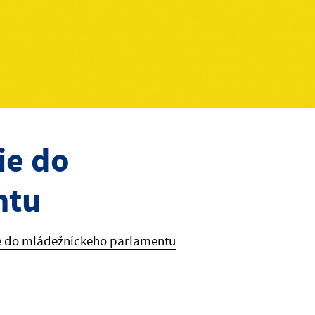
ie do
ntu
ie do mládežníckeho parlamentu