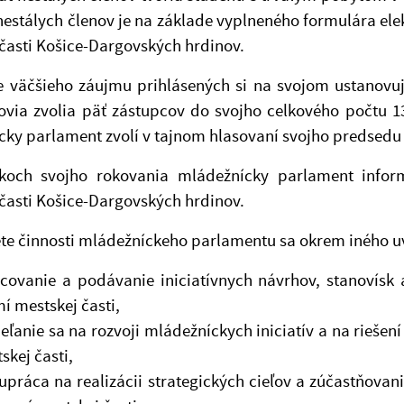
nestálych členov je na základe vyplneného formulára el
časti Košice-Dargovských hrdinov.
e väčšieho záujmu prihlásených si na svojom ustan
lenovia zvolia päť zástupcov do svojho celkového počtu 1
ky parlament zvolí v tajnom hlasovaní svojho predsedu 
koch svojho rokovania mládežnícky parlament informu
časti Košice-Dargovských hrdinov.
e činnosti mládežníckeho parlamentu sa okrem iného uvá
covanie a podávanie iniciatívnych návrhov, stanovísk
í mestskej časti,
ľanie sa na rozvoji mládežníckych iniciatív a na riešení 
skej časti,
upráca na realizácii strategických cieľov a zúčastňova