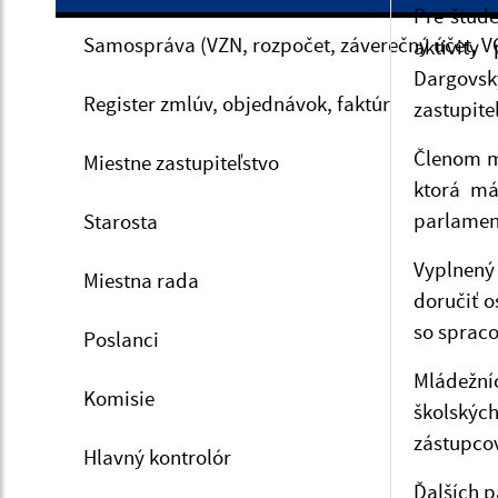
Pre štude
Samospráva (VZN, rozpočet, záverečný účet, V
aktivity
Dargovsk
Register zmlúv, objednávok, faktúr
zastupite
Členom m
Miestne zastupiteľstvo
ktorá ma
parlamentu
Starosta
Vyplnený
Miestna rada
doručiť o
so sprac
Poslanci
Mládežníc
Komisie
školskýc
zástupcov
Hlavný kontrolór
Ďalších