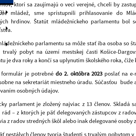
ntov, ktorí sa zaujímajú o veci verejné, chceli by za
O)
 pre mládež, sme sprístupnili prihlasovanie do Ml
ých hrdinov. Štatút mládežníckeho parlamentu bol s
ľstva.
ládežníckeho parlamentu sa môže stať iba osoba so št
́ trvalý pobyt na území mestskej časti Košice-Darg
 je dva roky a končí sa uplynutím školského roka, čiže
 formulár je potrebné
do 2. októbra 2023
poslať na e
sobne na sekretariát miestneho úradu. Súčasťou bude a
ovaním osobných údajov.
ky parlament je zložený najviac z 13 členov. Skladá s
h rád – z ktorých je päť delegovaných zástupcov z radov
ia z radov stredných škôl alebo inak delegované osoby zo 
 päť nestálych členov tvoria študenti s trvalým pobytom 