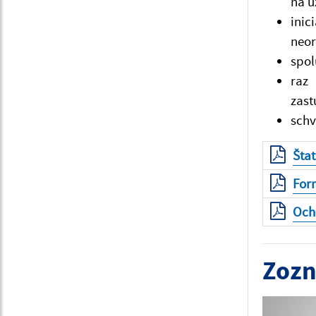
na ú
inic
neor
spol
raz 
zast
schv
Šta
For
Och
Zozn