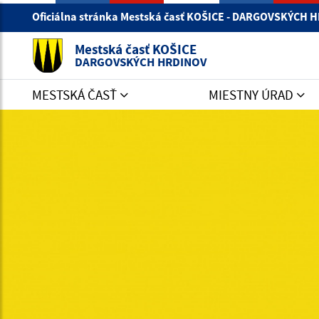
Oficiálna stránka Mestská časť KOŠICE - DARGOVSKÝCH
Mestská časť KOŠICE
DARGOVSKÝCH HRDINOV
MESTSKÁ ČASŤ
MIESTNY ÚRAD