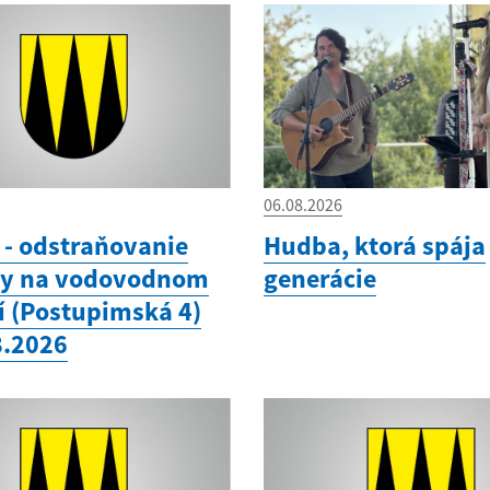
06.08.2026
- odstraňovanie
Hudba, ktorá spája
hy na vodovodnom
generácie
í (Postupimská 4)
8.2026