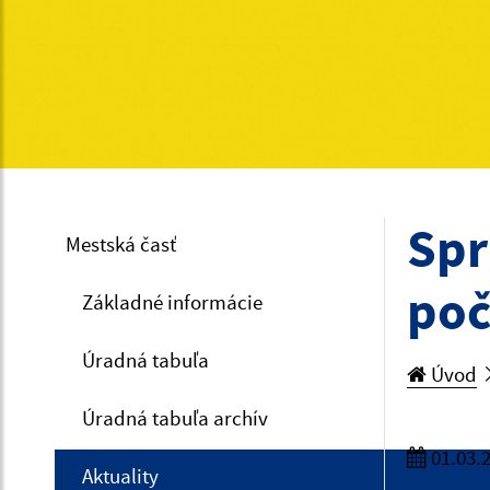
Spr
Mestská časť
poč
Základné informácie
Úradná tabuľa
Úvod
Úradná tabuľa archív
01.03.
Aktuality