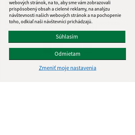
webových stránok, na to, aby sme vám zobrazovali
prispôsobený obsah a cielené reklamy, na analýzu
24.07.2026
návštevnosti našich webových stránok a na pochopenie
toho, odkiaľ naši návštevníci prichádzajú.
Oznam - odstraňovanie poruchy na vodovodnom
potrubí Kurská ul. (2-24)dňa 24.7.2026
Súhlasím
...
1
2
70
>
Odmietam
Zmeniť moje nastavenia
Je táto stránka užitočná?
Áno
Nie
Boli tieto 
Boli 
Našli ste na stránke chybu?
Napíšte nám
Úradné hodiny:
Deň
Čas