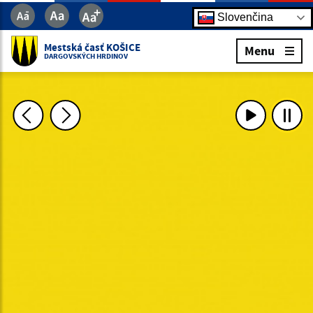
Slovenčina
Mestská časť KOŠICE
Menu
DARGOVSKÝCH HRDINOV