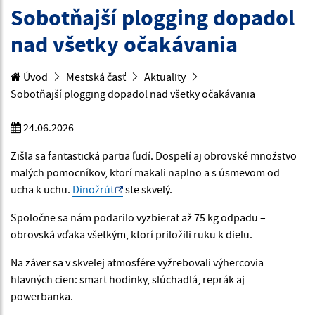
Sobotňajší plogging dopadol
nad všetky očakávania
Úvod
Mestská časť
Aktuality
Sobotňajší plogging dopadol nad všetky očakávania
24.06.2026
Zišla sa fantastická partia ľudí. Dospelí aj obrovské množstvo
malých pomocníkov, ktorí makali naplno a s úsmevom od
ucha k uchu.
Dinožrút
ste skvelý.
Spoločne sa nám podarilo vyzbierať až 75 kg odpadu –
obrovská vďaka všetkým, ktorí priložili ruku k dielu.
Na záver sa v skvelej atmosfére vyžrebovali výhercovia
hlavných cien: smart hodinky, slúchadlá, reprák aj
powerbanka.