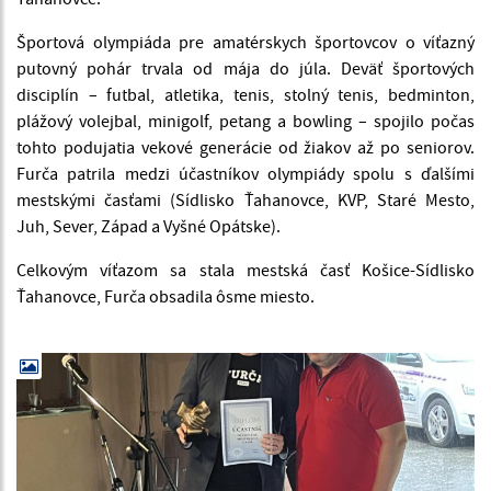
Športová olympiáda pre amatérskych športovcov o víťazný
putovný pohár trvala od mája do júla. Deväť športových
disciplín – futbal, atletika, tenis, stolný tenis, bedminton,
plážový volejbal, minigolf, petang a bowling – spojilo počas
tohto podujatia vekové generácie od žiakov až po seniorov.
Furča patrila medzi účastníkov olympiády spolu s ďalšími
mestskými časťami (Sídlisko Ťahanovce, KVP, Staré Mesto,
Juh, Sever, Západ a Vyšné Opátske).
Celkovým víťazom sa stala mestská časť Košice-Sídlisko
Ťahanovce, Furča obsadila ôsme miesto.