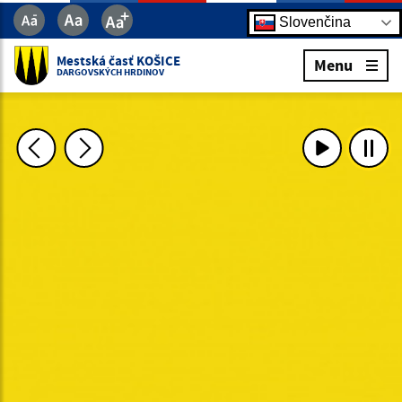
Slovenčina
Mestská časť KOŠICE
Menu
DARGOVSKÝCH HRDINOV